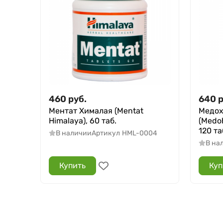
460
руб.
640
р
Ментат Хималая (Mentat
Медох
Himalaya), 60 таб.
(Medo
120 та
В наличии
Артикул
HML-0004
В на
Купить
Куп