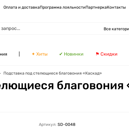
Оплата и доставка
Программа лояльности
Партнерка
Контакты
Все категор
|
✦ Хиты
✔ Новинки
⚑ Скидки
ния
Подставка под стелющиеся благовония «Каскад»
елющиеся благовония
Артикул:
SD-0048