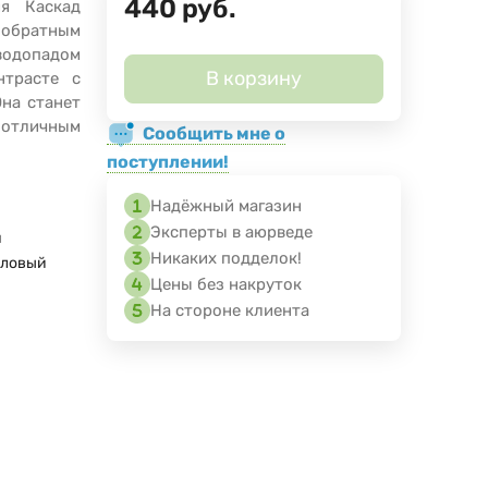
440
руб.
ия Каскад
обратным
водопадом
В корзину
нтрасте с
Она станет
 отличным
Сообщить мне о
поступлении!
Надёжный магазин
Эксперты в аюрведе
я
Никаких подделок!
аловый
Цены без накруток
На стороне клиента