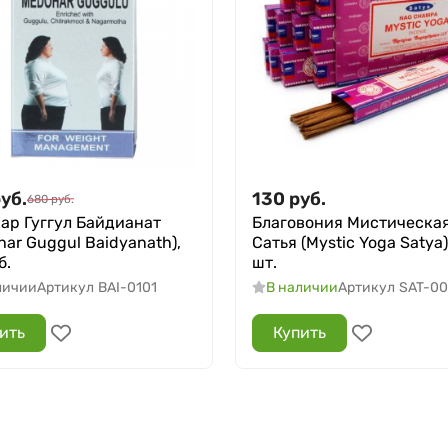
уб.
130
руб.
680
руб.
ар Гуггул Байдианат
Благовония Мистическая
har Guggul Baidyanath),
Сатья (Mystic Yoga Satya)
б.
шт.
личии
Артикул
BAI-0101
В наличии
Артикул
SAT-0
ить
Купить