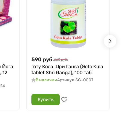
590
руб.
890
660
руб.
 Йога
Готу Кола Шри Ганга (Goto Kula
Брах
, 12
tablet Shri Ganga), 100 таб.
(Brah
Ganga
В наличии
Артикул
SG-0007
024
В н
Купить
Ку