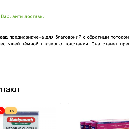
Варианты доставки
скад
предназначена для благовоний с обратным потоко
лестящей тёмной глазурью подставки. Она станет п
упают
А
- 6%