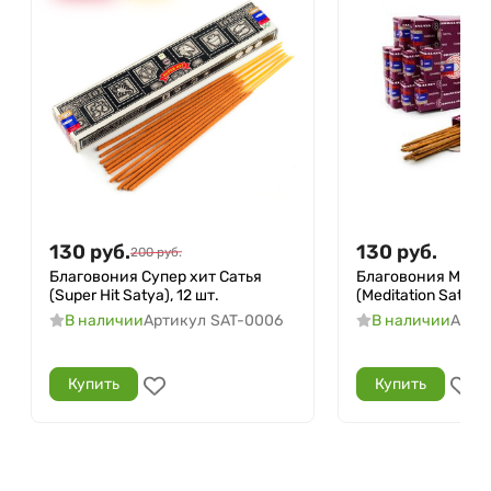
130
руб.
130
руб.
200
руб.
Благовония Супер хит Сатья
Благовония Меди
(Super Hit Satya), 12 шт.
(Meditation Satya),
В наличии
Артикул
SAT-0006
В наличии
Арти
Купить
Купить