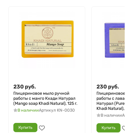
230
руб.
230
руб.
Глицериновое мыло ручной
Глицериновое мы
работы с манго Кхади Натурал
работы с лавандо
(Mango soap Khadi Natural), 125 г.
Натурал (Pure lav
Khadi Natural), 125 
В наличии
Артикул
KN-0030
В наличии
Арти
Купить
Купить