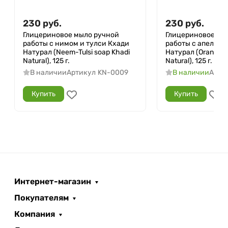
230
руб.
230
руб.
Глицериновое мыло ручной
Глицериновое мы
работы с нимом и тулси Кхади
работы с апельси
Натурал (Neem-Tulsi soap Khadi
Натурал (Orange s
Natural), 125 г.
Natural), 125 г.
В наличии
Артикул
KN-0009
В наличии
Арти
Купить
Купить
Интернет-магазин
Покупателям
Компания