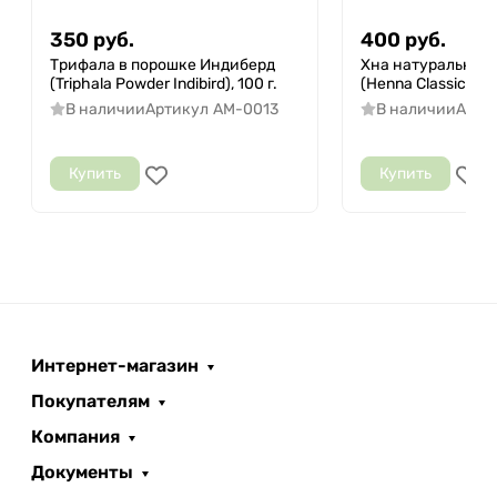
350
руб.
400
руб.
Трифала в порошке Индиберд
Хна натуральная
(Triphala Powder Indibird), 100 г.
(Henna Classic Indib
В наличии
Артикул
AM-0013
В наличии
Арти
Купить
Купить
Интернет-магазин
Покупателям
Компания
Документы