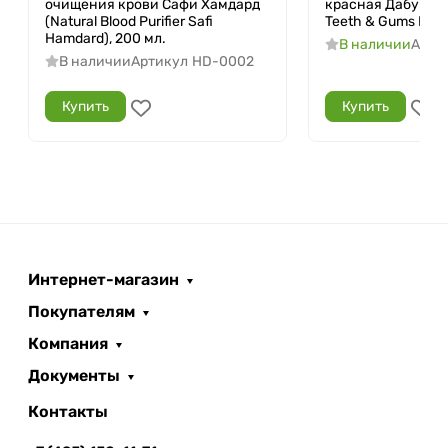
очищения крови Сафи Хамдард
красная Дабур (Re
(Natural Blood Purifier Safi
Teeth & Gums Dabur
Hamdard), 200 мл.
В наличии
Арти
В наличии
Артикул
HD-0002
Купить
Купить
Интернет-магазин
Покупателям
Компания
Документы
Контакты