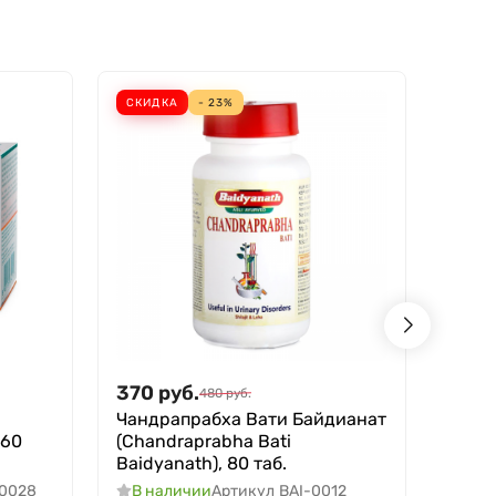
СКИДКА
- 23%
СКИД
370
руб.
360
480
руб.
Чандрапрабха Вати Байдианат
Аюрв
 60
(Chandraprabha Bati
красн
Baidyanath), 80 таб.
Teeth
0028
В наличии
Артикул
BAI-0012
В н