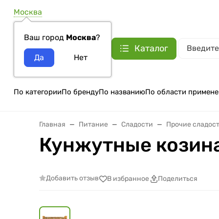
Москва
Ваш город
Москва
?
Каталог
По категории
По бренду
По названию
По области примене
Главная
Питание
Сладости
Прочие сладос
Кунжутные козинак
Добавить отзыв
В избранное
Поделиться