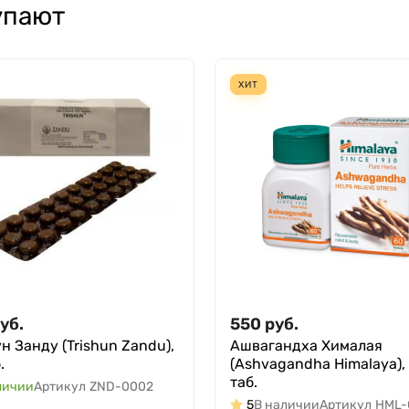
упают
ХИТ
уб.
550
руб.
н Занду (Trishun Zandu),
Ашвагандха Хималая
.
(Ashvagandha Himalaya),
таб.
личии
Артикул
ZND-0002
5
В наличии
Артикул
HML-