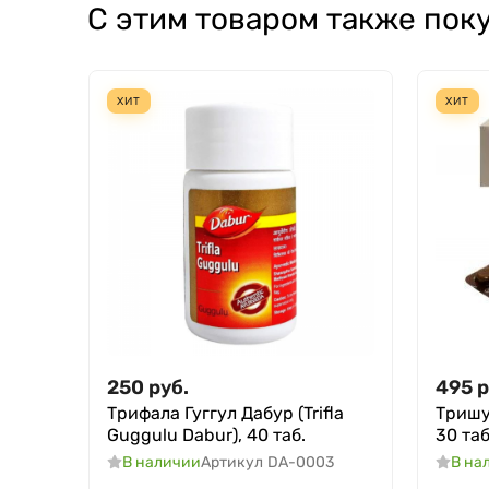
С этим товаром также пок
ХИТ
ХИТ
250
руб.
495
р
Трифала Гуггул Дабур (Trifla
Тришу
Guggulu Dabur), 40 таб.
30 таб
В наличии
Артикул
DA-0003
В на