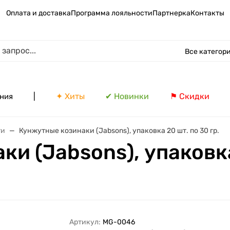
Оплата и доставка
Программа лояльности
Партнерка
Контакты
Все категор
|
✦ Хиты
✔ Новинки
⚑ Скидки
ния
ти
Кунжутные козинаки (Jabsons), упаковка 20 шт. по 30 гр.
и (Jabsons), упаковка 
Артикул:
MG-0046