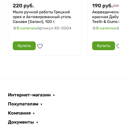
220
руб.
190
руб.
200
руб.
Мыло ручной работы Грецкий
Аюрведическая з
орех и Активированный уголь
красная Дабур (Re
Санави (Sanavi), 100 г.
Teeth & Gums Dabur
В наличии
Артикул
KR-0004
В наличии
Арти
Купить
Купить
Интернет-магазин
Покупателям
Компания
Документы