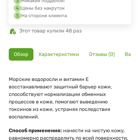
Никаких подделок!
Цены без накруток
На стороне клиента
Этот товар купили 48 раз
Обзор
Характеристики
Отзывы (0)
Вариа
Морские водоросли и витамин Е
восстанавливают защитный барьер кожи,
способствуют нормализации обменных
процессов в коже, помогают выведению
токсинов из кожи, устраняя последствия
воспалений.
Способ применения:
нанести на чистую кожу,
равномерно распределить по всей поверхности,