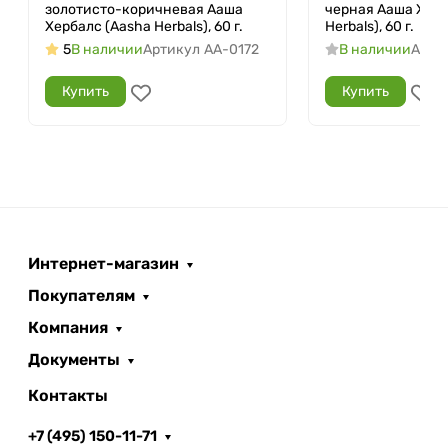
золотисто-коричневая Ааша
черная Ааша Херб
Хербалс (Aasha Herbals), 60 г.
Herbals), 60 г.
5
В наличии
Артикул
AA-0172
В наличии
Арти
Купить
Купить
Интернет-магазин
Покупателям
Компания
Документы
Контакты
+7 (495) 150-11-71