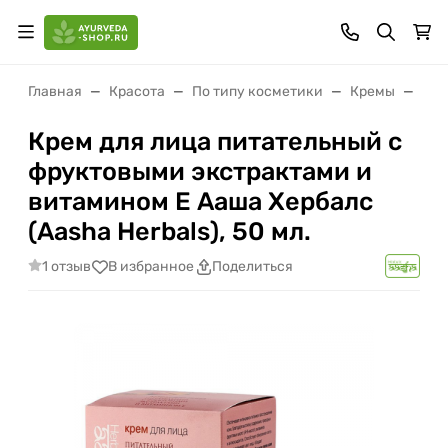
Главная
Красота
По типу косметики
Кремы
Кре
Крем для лица питательный с
фруктовыми экстрактами и
витамином Е Ааша Хербалс
(Aasha Herbals), 50 мл.
1 отзыв
В избранное
Поделиться