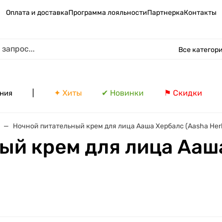
Оплата и доставка
Программа лояльности
Партнерка
Контакты
Все категор
|
✦ Хиты
✔ Новинки
⚑ Скидки
ния
Ночной питательный крем для лица Ааша Хербалс (Aasha Herba
ый крем для лица Ааш