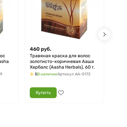
460
руб.
70
р
лос
Травяная краска для волос
Сурь
asha
золотисто-коричневая Ааша
Каджа
Хербалс (Aasha Herbals), 60 г.
Heave
9
5
В наличии
Артикул
AA-0172
В н
Купить
Ку