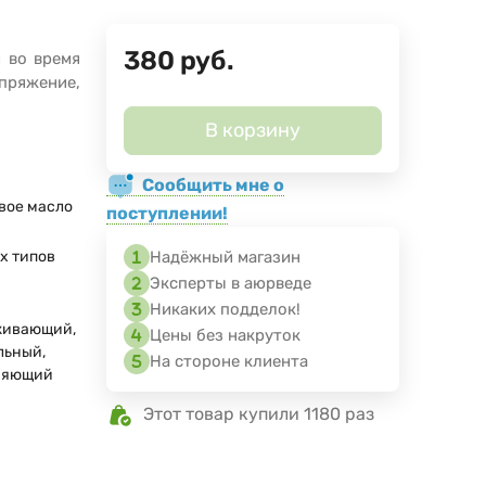
380
руб.
 во время
апряжение,
В корзину
Сообщить мне о
вое масло
поступлении!
ех типов
Надёжный магазин
Эксперты в аюрведе
Никаких подделок!
живающий,
Цены без накруток
льный,
На стороне клиента
няющий
Этот товар купили 1180 раз