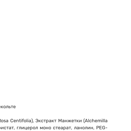
екольте
sa Centifolia), Экстракт Манжетки (Alchemilla
ристат, глицерол моно стеарат, ланолин, PEG-