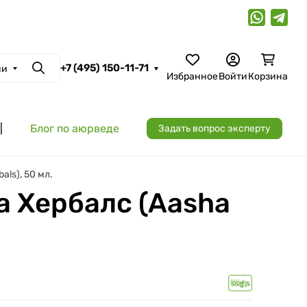
+7 (495) 150-11-71
ии
Поиск
Избранное
Войти
Корзина
|
Блог по аюрведе
Задать вопрос эксперту
ls), 50 мл.
а Хербалс (Aasha