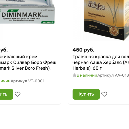
уб.
450
руб.
аживающий крем
Травяная краска для во
марк Силвер Боро Фреш
черная Ааша Хербалс (A
mark Silver Boro Fresh),
Herbals), 60 г.
В наличии
Артикул
AA-018
личии
Артикул
VT-0001
ить
Купить