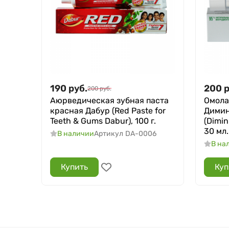
190
руб.
200
р
200
руб.
Аюрведическая зубная паста
Омол
красная Дабур (Red Paste for
Димин
Teeth & Gums Dabur), 100 г.
(Dimin
30 мл.
В наличии
Артикул
DA-0006
В на
Купить
Куп