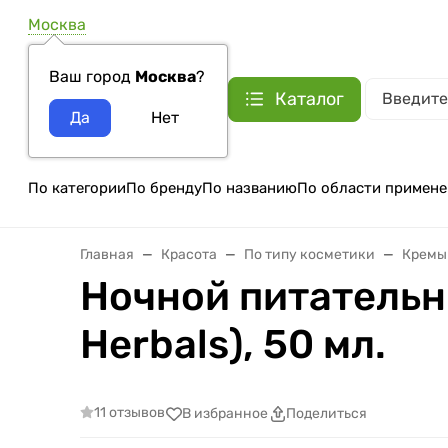
Москва
Ваш город
Москва
?
Каталог
По категории
По бренду
По названию
По области примене
Главная
Красота
По типу косметики
Кремы
Ночной питательн
Herbals), 50 мл.
11 отзывов
В избранное
Поделиться