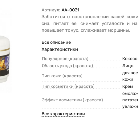
Артикул:
AA-0031
Заботится о восстановлении вашей кожи
сна, питает ее, снимает усталость и н
повышает тонус, сглаживает морщины.
Все описание
Характеристики
Популярное (красота)
Кокосо
Область ухода (красота)
Лицо
для вс
Тип кожи (красота)
кожи
Тип косметики (красота)
Крем
омола
Эффект косметики (красота)
питате
увлаж
Все характеристики