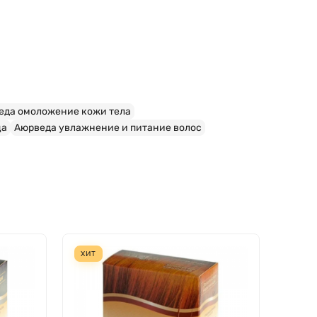
еда омоложение кожи тела
ца
Аюрведа увлажнение и питание волос
ХИТ
СКИД