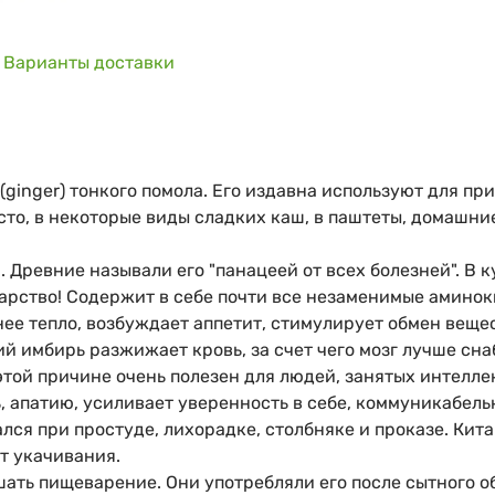
Варианты доставки
ginger) тонкого помола. Его издавна используют для пр
то, в некоторые виды сладких каш, в паштеты, домашние
й. Древние называли его "панацеей от всех болезней". В
арство! Содержит в себе почти все незаменимые аминок
ее тепло, возбуждает аппетит, стимулирует обмен веще
ий имбирь разжижает кровь, за счет чего мозг лучше с
этой причине очень полезен для людей, занятых интелл
 апатию, усиливает уверенность в себе, коммуникабельн
лся при простуде, лихорадке, столбняке и проказе. Кита
от укачивания.
шать пищеварение. Они употребляли его после сытного о