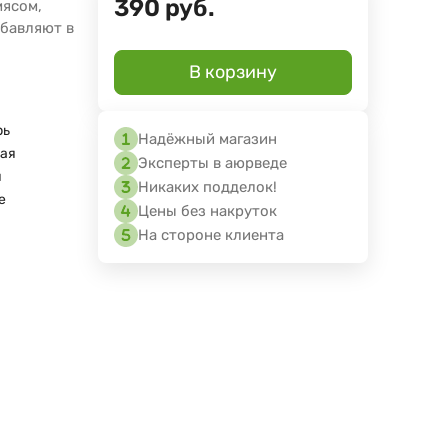
390
руб.
мясом,
обавляют в
В корзину
рь
Надёжный магазин
ая
Эксперты в аюрведе
я
Никаких подделок!
e
Цены без накруток
На стороне клиента