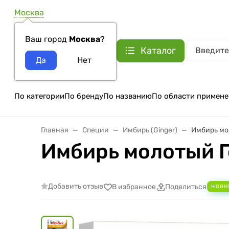
Москва
Ваш город
Москва
?
Каталог
По категории
По бренду
По названию
По области примене
Главная
Специи
Имбирь (Ginger)
Имбирь мол
Имбирь молотый Гол
Добавить отзыв
В избранное
Поделиться
НОВИ