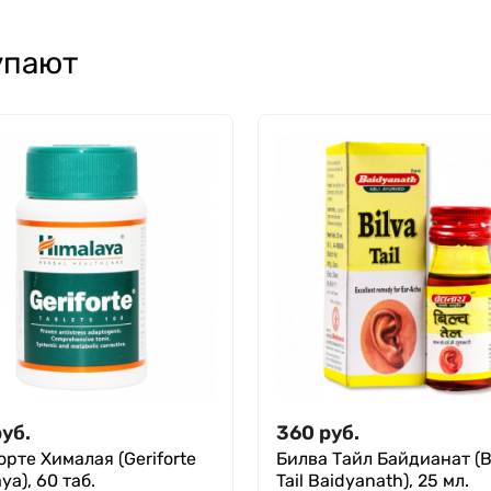
упают
руб.
360
руб.
рте Хималая (Geriforte
Билва Тайл Байдианат (B
ya), 60 таб.
Tail Baidyanath), 25 мл.