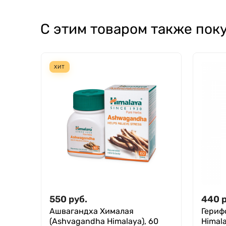
С этим товаром также пок
ХИТ
550
руб.
440
Ашвагандха Хималая
Герифо
(Ashvagandha Himalaya), 60
Himala