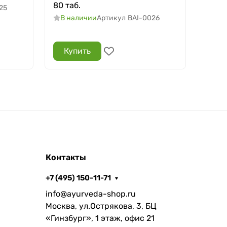
80 таб.
Deed
25
таб.
В наличии
Артикул
BAI-0026
4
В
Купить
Ку
Контакты
+7 (495) 150-11-71
info@ayurveda-shop.ru
Москва, ул.Острякова, 3, БЦ
«Гинзбург», 1 этаж, офис 21