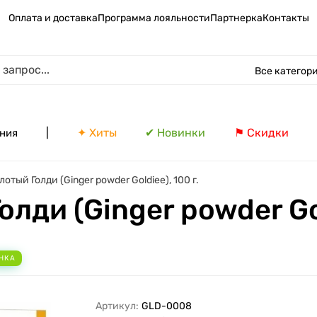
Оплата и доставка
Программа лояльности
Партнерка
Контакты
Все категор
|
✦ Хиты
✔ Новинки
⚑ Скидки
ния
отый Голди (Ginger powder Goldiee), 100 г.
ди (Ginger powder Gol
НКА
Артикул:
GLD-0008