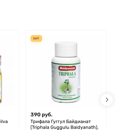
ХИТ
ХИТ
390
руб.
170
ilva
Трифала Гуггул Байдианат
Анти
(Triphala Guggulu Baidyanath),
Дида