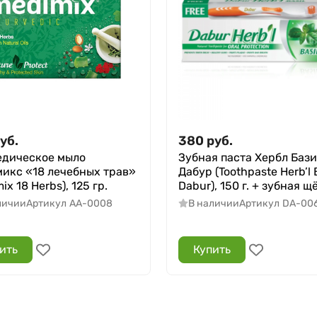
уб.
380
руб.
дическое мыло
Зубная паста Хербл Баз
икс «18 лечебных трав»
Дабур (Toothpaste Herb’l 
ix 18 Herbs), 125 гр.
Dabur), 150 г. + зубная щ
личии
Артикул
AA-0008
В наличии
Артикул
DA-00
ить
Купить