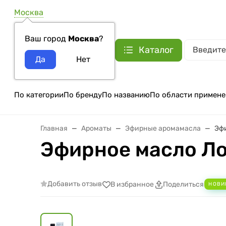
Москва
Ваш город
Москва
?
Каталог
По категории
По бренду
По названию
По области примене
Главная
Ароматы
Эфирные аромамасла
Эфи
Эфирное масло Лот
Добавить отзыв
В избранное
Поделиться
НОВИ