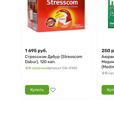
1 695
руб.
250
р
Стресском Дабур (Stresscom
Аюрве
Dabur), 120 кап.
Медим
(Medim
В наличии
Артикул
DA-0140
В на
Купить
Куп