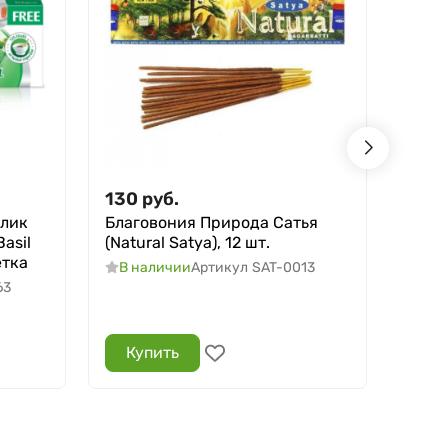
130
руб.
250
илик
Благовония Природа Сатья
Духи
Basil
(Natural Satya), 12 шт.
Тайна
ётка
Al Re
В наличии
Артикул
SAT-0013
63
В н
Купить
Ку