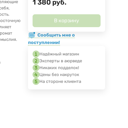
1 380
руб.
целяющие
себя,
ость.
В корзину
восточную
лняет
Аромат
Сообщить мне о
омыслия.
поступлении!
Надёжный магазин
Эксперты в аюрведе
я
Никаких подделок!
Цены без накруток
На стороне клиента