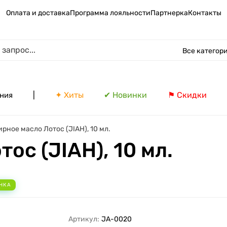
Оплата и доставка
Программа лояльности
Партнерка
Контакты
Все категор
|
✦ Хиты
✔ Новинки
⚑ Скидки
ния
рное масло Лотос (JIAH), 10 мл.
ос (JIAH), 10 мл.
НКА
Артикул:
JA-0020