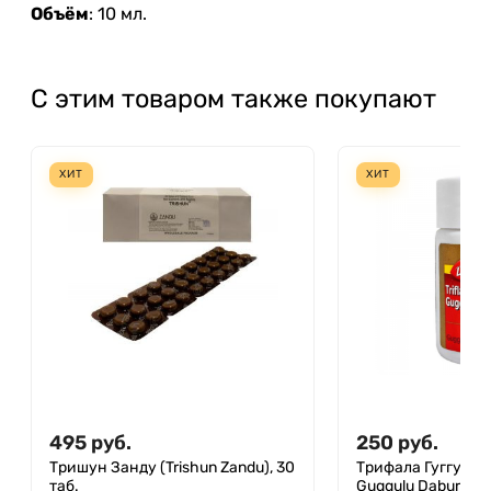
Объём
: 10 мл.
С этим товаром также покупают
ХИТ
ХИТ
495
руб.
250
руб.
Тришун Занду (Trishun Zandu), 30
Трифала Гуггул Даб
таб.
Guggulu Dabur), 40