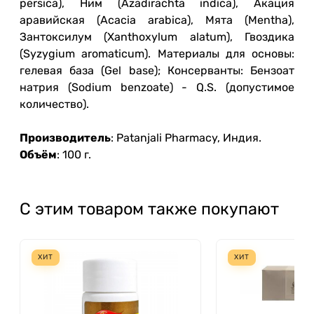
persica), Ним (Azadirachta indica), Акация
аравийская (Acacia arabica), Мята (Mentha),
Зантоксилум (Xanthoxylum alatum), Гвоздика
(Syzygium aromaticum). Материалы для основы:
гелевая база (Gel base); Консерванты: Бензоат
натрия (Sodium benzoate) - Q.S. (допустимое
количество).
Производитель
: Patanjali Pharmacy, Индия.
Объём
: 100 г.
С этим товаром также покупают
ХИТ
ХИТ