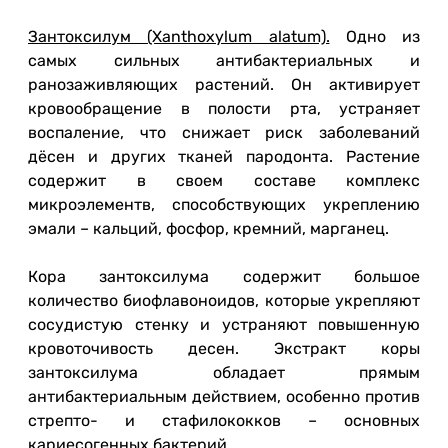
Зантоксилум (Xanthoxylum alatum).
Одно из
самых сильных антибактериальных и
ранозаживляющих растений. Он активирует
кровообращение в полости рта, устраняет
воспаление, что снижает риск заболеваний
дёсен и других тканей пародонта. Растение
содержит в своем составе комплекс
микроэлементв, способствующих укреплению
эмали – кальций, фосфор, кремний, марганец.
Кора зантоксилума содержит большое
количество биофлавоноидов, которые укрепляют
сосудистую стенку и устраняют повышенную
кровоточивость десен. Экстракт коры
зантоксилума обладает прямым
антибактериальным действием, особенно против
стрепто- и стафилококков – основных
кариесогенных бактерий.