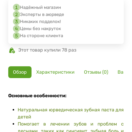
Надёжный магазин
Эксперты в аюрведе
Никаких подделок!
Цены без накруток
На стороне клиента
Этот товар купили 78 раз
Обзор
Характеристики
Отзывы (0)
Вариа
Основные особенности:
Натуральная юрведическая зубная паста для
детей
Помогает в лечении зубов и проблем с
деснами, таких как гингивит, зубная боль и