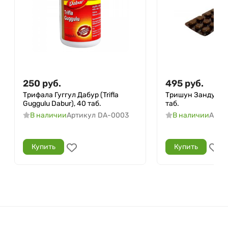
250
руб.
495
руб.
Трифала Гуггул Дабур (Trifla
Тришун Занду (Tri
Guggulu Dabur), 40 таб.
таб.
В наличии
Артикул
DA-0003
В наличии
Арти
Купить
Купить