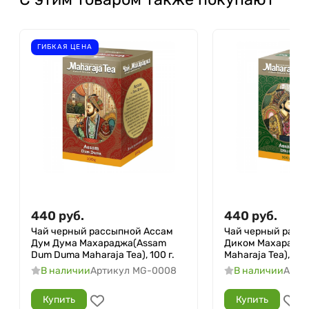
ГИБКАЯ ЦЕНА
440
руб.
440
руб.
Чай черный рассыпной Ассам
Чай черный расс
Дум Дума Махараджа(Assam
Диком Махараджа
Dum Duma Maharaja Tea), 100 г.
Maharaja Tea), 100 
В наличии
Артикул
MG-0008
В наличии
Арти
Купить
Купить