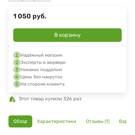
1 050
руб.
В корзину
Надёжный магазин
Эксперты в аюрведе
Никаких подделок!
Цены без накруток
На стороне клиента
Этот товар купили 326 раз
Обзор
Характеристики
Отзывы (1)
Вариа