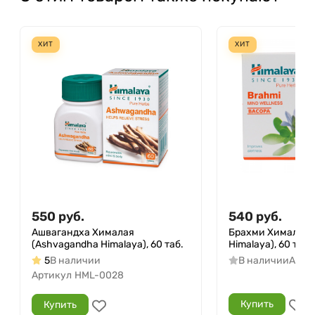
ХИТ
ХИТ
550
руб.
540
руб.
Ашвагандха Хималая
Брахми Хималая (
(Ashvagandha Himalaya), 60 таб.
Himalaya), 60 таб.
5
В наличии
В наличии
Арти
Артикул
HML-0028
Купить
Купить