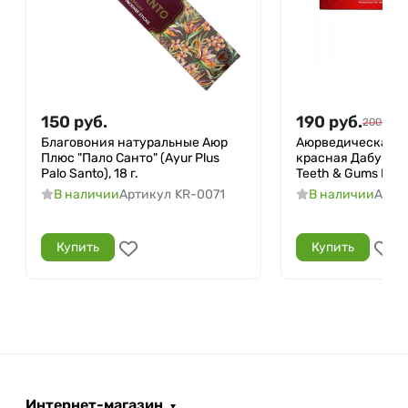
150
руб.
190
руб.
200
руб.
Благовония натуральные Аюр
Аюрведическая з
Плюс "Пало Санто" (Ayur Plus
красная Дабур (Re
Palo Santo), 18 г.
Teeth & Gums Dabur
В наличии
Артикул
KR-0071
В наличии
Арти
Купить
Купить
Интернет-магазин