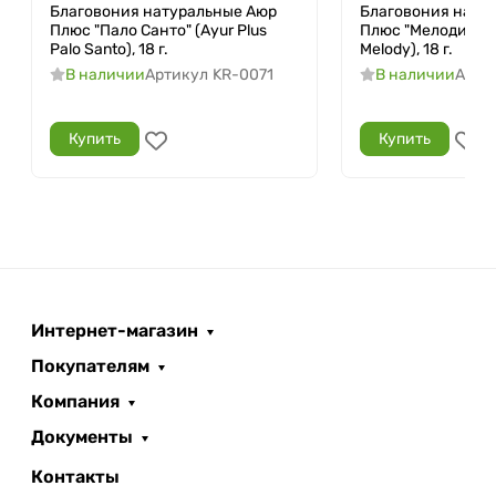
Благовония натуральные Аюр
Благовония нату
Плюс "Пало Санто" (Ayur Plus
Плюс "Мелодия" (A
Palo Santo), 18 г.
Melody), 18 г.
В наличии
Артикул
KR-0071
В наличии
Арти
Купить
Купить
Интернет-магазин
Покупателям
Компания
Документы
Контакты