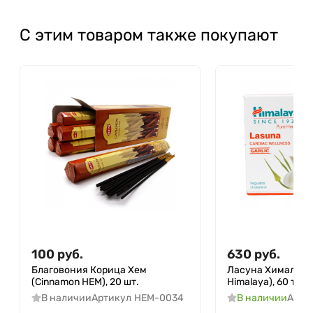
С этим товаром также покупают
100
руб.
630
руб.
Благовония Корица Хем
Ласуна Хималая (
(Cinnamon HEM), 20 шт.
Himalaya), 60 таб.
В наличии
Артикул
HEM-0034
В наличии
Арти