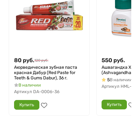
80
руб.
550
руб.
120
руб.
Аюрведическая зубная паста
Ашвагандха Хима
красная Дабур (Red Paste for
(Ashvagandha Hima
Teeth & Gums Dabur), 36 г.
5
В наличии
В наличии
Артикул
HML-002
Артикул
DA-0006-36
Купить
Купить