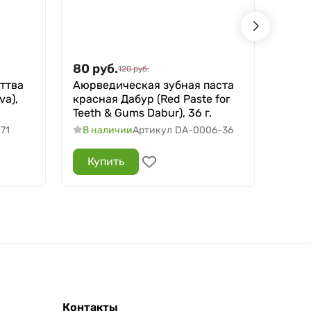
80
руб.
790
120
руб.
ттва
Аюрведическая зубная паста
Ашва
va),
красная Дабур (Red Paste for
(Ashw
Teeth & Gums Dabur), 36 г.
60 ка
71
В наличии
Артикул
DA-0006-36
В н
Купить
Ку
Контакты