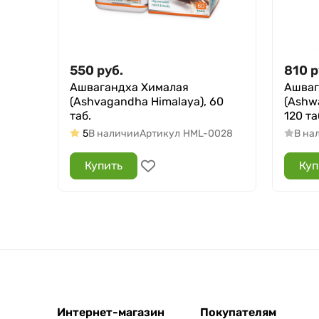
550
руб.
810
р
Ашвагандха Хималая
Ашваг
(Ashvagandha Himalaya), 60
(Ashw
таб.
120 та
5
В наличии
Артикул
HML-0028
В на
Купить
Куп
Интернет-магазин
Покупателям