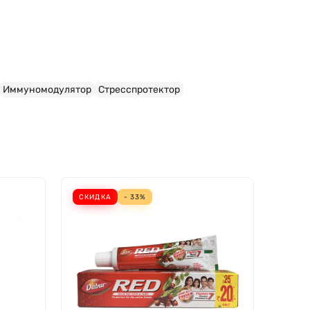
Иммуномодулятор
Стресспротектор
СКИДКА
- 33%
ХИТ