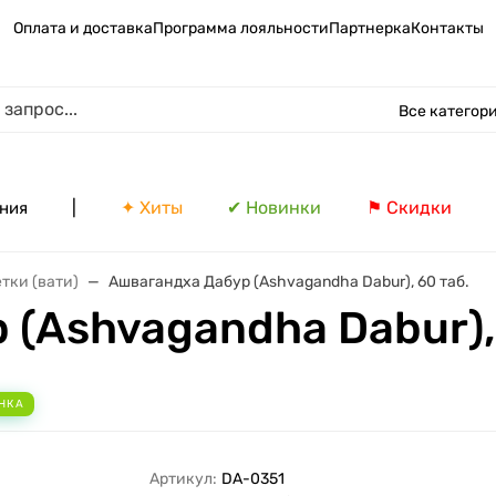
Оплата и доставка
Программа лояльности
Партнерка
Контакты
Все категор
|
✦ Хиты
✔ Новинки
⚑ Скидки
ния
тки (вати)
Ашвагандха Дабур (Ashvagandha Dabur), 60 таб.
(Ashvagandha Dabur), 
НКА
Артикул:
DA-0351