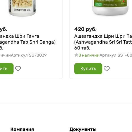
уб.
420
руб.
андха Шри Ганга
Ашвагандха Шри Шри Та
agandha Tab Shri Ganga),
(Ashwagandha Sri Sri Tatt
б.
60 таб.
личии
Артикул
SG-0039
В наличии
Артикул
SST-00
ить
Купить
Компания
Документы