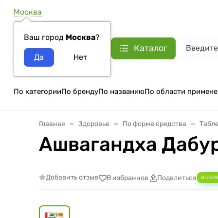
Москва
Ваш город
Москва
?
Каталог
По категории
По бренду
По названию
По области примене
Главная
Здоровье
По форме средства
Табле
Ашвагандха Дабур 
Добавить отзыв
В избранное
Поделиться
НОВИ