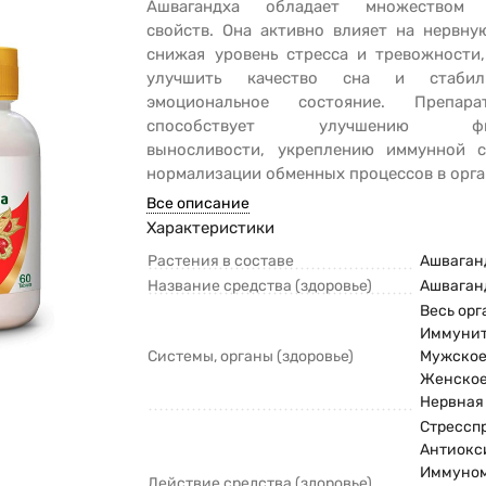
Ашвагандха обладает множеством 
свойств. Она активно влияет на нервну
снижая уровень стресса и тревожности,
улучшить качество сна и стабили
эмоциональное состояние. Препар
способствует улучшению физ
выносливости, укреплению иммунной 
нормализации обменных процессов в орга
Все описание
Характеристики
Растения в составе
Ашваган
Название средства (здоровье)
Ашваган
Весь орг
Иммунит
Системы, органы (здоровье)
Мужское
Женское
Нервная
Стресспр
Антиокс
Иммуном
Действие средства (здоровье)