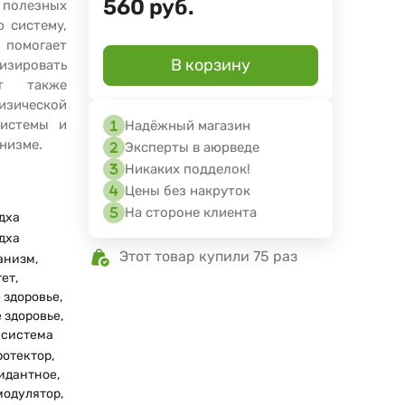
560
руб.
полезных
ю систему,
 помогает
В корзину
зировать
ат также
ической
системы и
Надёжный магазин
низме.
Эксперты в аюрведе
Никаких подделок!
Цены без накруток
На стороне клиента
дха
дха
Этот товар купили 75 раз
анизм,
ет,
 здоровье,
 здоровье,
 система
отектор,
идантное,
одулятор,