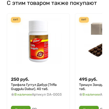
С этим товаром также покупают
ХИТ
ХИТ
250
руб.
495
руб.
Трифала Гуггул Дабур (Trifla
Тришун Занду (Tri
Guggulu Dabur), 40 таб.
таб.
В наличии
Артикул
DA-0003
В наличии
Арти