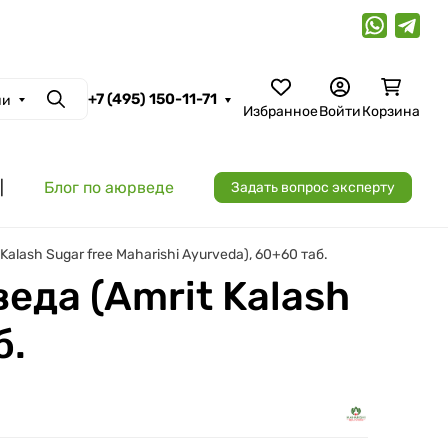
+7 (495) 150-11-71
ии
Поиск
Избранное
Войти
Корзина
|
Блог по аюрведе
Задать вопрос эксперту
lash Sugar free Maharishi Ayurveda), 60+60 таб.
да (Amrit Kalash
б.