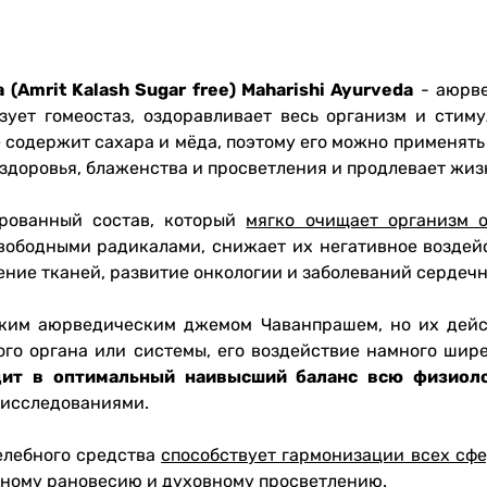
Amrit Kalash Sugar free) Maharishi Ayurveda
- аюрве
зует гомеостаз, оздоравливает весь организм и стим
не содержит сахара и мёда, поэтому его можно применят
здоровья, блаженства и просветления и продлевает жиз
рованный состав, который
мягко очищает организм о
свободными радикалами, снижает их негативное воздей
ние тканей, развитие онкологии и заболеваний сердеч
ским аюрведическим джемом Чаванпрашем, но их дейс
ого органа или системы, его воздействие намного шир
одит в оптимальный наивысший баланс всю физиол
исследованиями.
елебного средства
способствует гармонизации всех сфе
ьному рановесию и духовному просветлению.