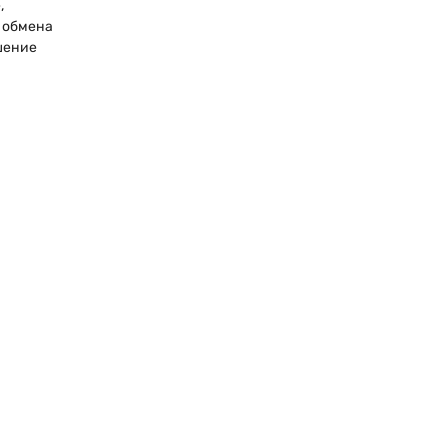
,
 обмена
шение