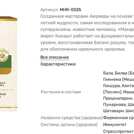
Артикул:
MHR-0025
Созданная мастерами Аюрведы на основе
летней мудрости, самая исследованная в 
суперрасаяна, известная человеку, «Маха
Амрит Калаш» работает на фундаменталь
уровне, восстанавливая баланс разума, те
для обеспечения идеального здоровья.
Все описание
Характеристики
Бала, Билва (Ба
Гимнема (Меш
Гокшура, Кант
Растения в составе
(Паслен), Маш
Пришнапарни,
Пунарнава, Ша
Шатавари, Ши
Название средства (здоровье)
Фирменные ср
Системы, органы (здоровье)
Иммунитет
Стресспротект