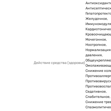
Антиоксидант
Антисептическ
Гепатопротекто
Желудочное,
Иммуномодуля
Кардиотоничес
Кровоочищающ
Мочегонное,
Ноотропное,
Нормализация
давления,
Общеукрепляю
Действие средства (здоровье)
Омолаживающ
Снижение хол
Противоаллерг
Противовирус
Противовоспал
Седативное,
Слабительное,
Снижение тре
Спазмолитичес