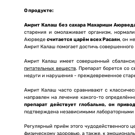
О продукте:
Амрит Калаш без сахара Махариши Аюрведа (
старения и омолаживает организм, нормали
Аюрведе
считается царём всех Расаян
, он 
Амрит Калаш помогает достичь совершенного 
Амрит Калаш имеет совершенный сбаланси
питательных веществ
. Препарат борется со 
недуги и нарушения - преждевременное старе
Амрит Калаш часто сравнивают с классиче
направлен на лечение какого-то определённ
препарат действует глобально, он прив
подтверждена независимыми лабораторными 
Регулярный приём этого чудодейственного ц
физическому здоровью, а также, к эмоционал