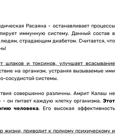
дическая Расаяна - останавливает процессы
улирует иммунную систему. Данный состав в
ь людям, страдающим диабетом. Считается, что
нь!
т шлаков и токсинов, улучшает всасывание
ствие на организм, устраняя вызываемые ими
но-сосудистой системы.
твия совершенно различны. Амрит Калаш не
е - он питает каждую клетку организма.
Этот
огию человека
. Его высокая эффективность
р жизни, приводит к полному психическому и