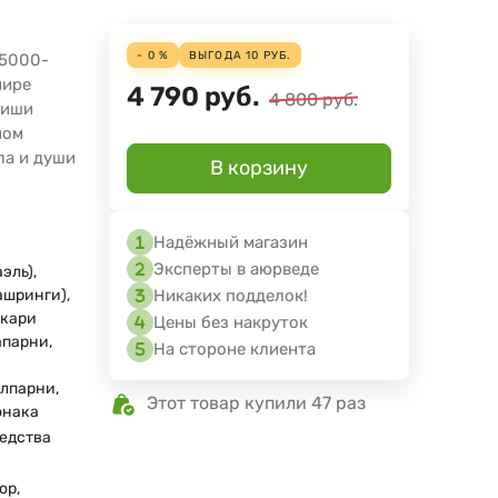
- 0 %
ВЫГОДА
10
РУБ.
 5000-
мире
4 790
руб.
4 800
руб.
риши
ном
ла и души
В корзину
Надёжный магазин
Эксперты в аюрведе
эль),
Никаких подделок!
ашринги),
акари
Цены без накруток
апарни,
На стороне клиента
лпарни,
Этот товар купили 47 раз
онака
едства
ор,