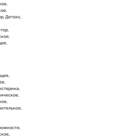
ное,
ое,
р, Детокс,
тор,
кое,
ее,
щее,
ее,
естерина,
ическое,
ное,
ительное,
вожности,
кое,