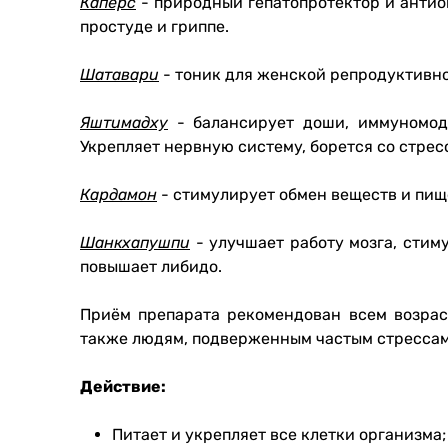
Каперс
- природный гепатопротектор и антио
простуде и гриппе.
Шатавари
- тоник для женской репродуктивно
Яштимадху
- балансирует доши, иммуномод
Укрепляет нервную систему, борется со стре
Кардамон
- стимулирует обмен веществ и пи
Шанкхапушпи
- улучшает работу мозга, стим
повышает либидо.
Приём препарата рекомендован всем возраст
также людям, подверженным частым стресса
Действие:
Питает и укрепляет все клетки организма;