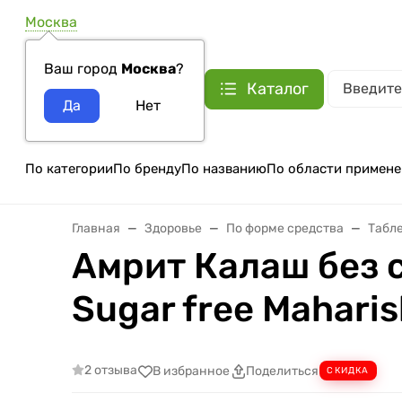
Москва
Ваш город
Москва
?
Каталог
По категории
По бренду
По названию
По области примене
Главная
Здоровье
По форме средства
Табле
Амрит Калаш без 
Sugar free Maharis
2 отзыва
В избранное
Поделиться
СКИДКА