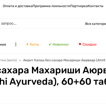
Оплата и доставка
Программа лояльности
Партнерка
Контакты
Все категор
|
✦ Хиты
✔ Новинки
⚑ Скидки
ния
тки (вати)
Амрит Калаш без сахара Махариши Аюрведа (Amrit Ka
сахара Махариши Аюрве
hi Ayurveda), 60+60 та