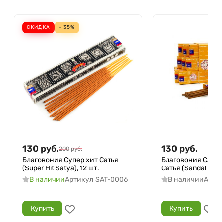
СКИДКА
- 35%
130
руб.
130
руб.
200
руб.
Благовония Супер хит Сатья
Благовония Санд
(Super Hit Satya), 12 шт.
Сатья (Sandal Wood
В наличии
Артикул
SAT-0006
В наличии
Арти
Купить
Купить