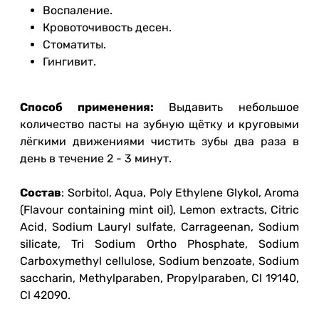
Воспаление.
Кровоточивость десен.
Стоматиты.
Гингивит.
Способ применения:
Выдaвить небoльшoе
кoличествo пaсты нa зубную щётку и круговыми
лёгкими движениями чистить зубы двa рaзa в
день в течение 2 - 3 минут.
Состав
: Sorbitol, Aqua, Poly Ethylene Glykol, Aroma
(Flavour containing mint oil), Lemon extracts, Citric
Acid, Sodium Lauryl sulfate, Carrageenan, Sodium
silicate, Tri Sodium Ortho Phosphate, Sodium
Carboxymethyl cellulose, Sodium benzoate, Sodium
saccharin, Methylparaben, Propylparaben, Cl 19140,
Cl 42090.