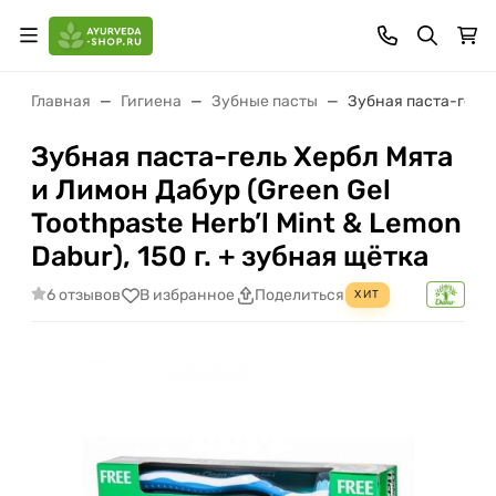
Главная
Гигиена
Зубные пасты
Зубная паста-гель Х
Зубная паста-гель Хербл Мята
и Лимон Дабур (Green Gel
Toothpaste Herb’l Mint & Lemon
Dabur), 150 г. + зубная щётка
6 отзывов
В избранное
Поделиться
ХИТ