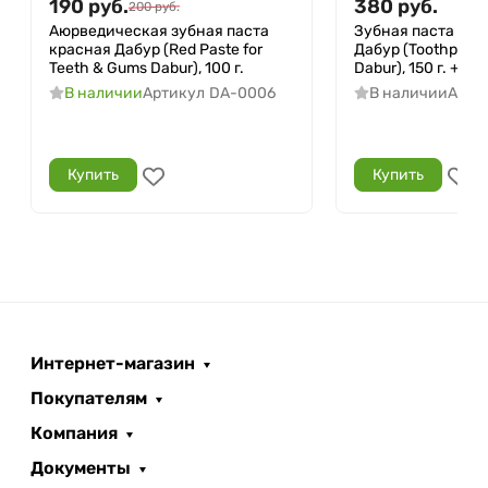
190
руб.
380
руб.
200
руб.
Аюрведическая зубная паста
Зубная паста Хер
красная Дабур (Red Paste for
Дабур (Toothpaste 
Teeth & Gums Dabur), 100 г.
Dabur), 150 г. + з
В наличии
Артикул
DA-0006
В наличии
Арти
Купить
Купить
Интернет-магазин
Покупателям
Компания
Документы