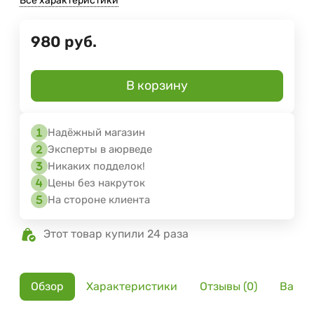
Все характеристики
980
руб.
В корзину
Надёжный магазин
Эксперты в аюрведе
Никаких подделок!
Цены без накруток
На стороне клиента
Этот товар купили 24 раза
Обзор
Характеристики
Отзывы (0)
Вариа