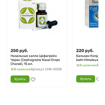
250
руб.
220
руб.
Назальные капли Цефагрейн
Бальзам Колд Хим
Чарак (Cephagraine Nasal Drops
balm Himalaya), 10 
Charak), 15 мл.
В наличии
Арти
В наличии
Артикул
CHR-0008
Купить
Купить