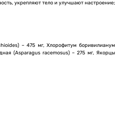
сть, укрепляют тело и улучшают настроение;
rchioides) – 475 мг, Хлорофитум боривилианум
дная (Asparagus racemosus) – 275 мг, Якорцы