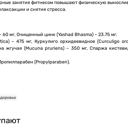
рные занятия фитнесом повышают физическую выносливо
лаксакции и снятия стресса.
– 60 мг, Очищенный цинк (Yashad Bhasma) – 23.75 мг.
atica) – 475 мг, Куркулиго орхидеевидное (Curculigo o
на жгучая (Mucuna pruriens) – 350 мг, Спаржа кистеви
Пропилпарабен (Propylparaben).
доровье
упают