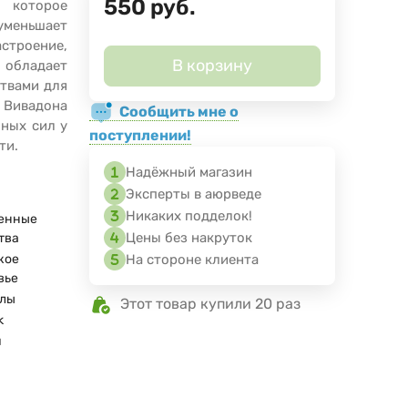
550
руб.
 которое
уменьшает
строение,
В корзину
е обладает
твами для
 Вивадона
Сообщить мне о
нных сил у
поступлении!
ти.
Надёжный магазин
Эксперты в аюрведе
Никаких подделок!
енные
Цены без накруток
тва
кое
На стороне клиента
вье
улы
Этот товар купили 20 раз
k
я