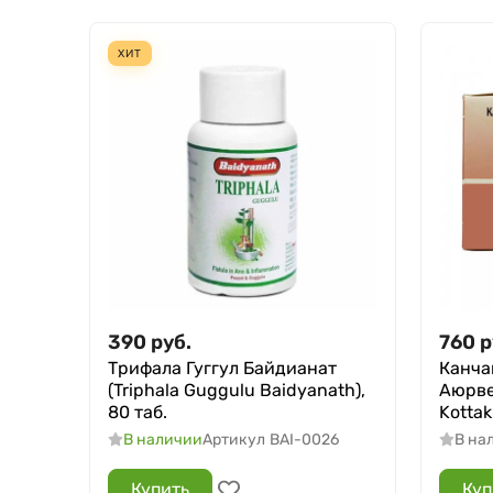
ХИТ
390
руб.
760
р
Трифала Гуггул Байдианат
Канча
(Triphala Guggulu Baidyanath),
Аюрве
80 таб.
Kottak
В наличии
Артикул
BAI-0026
В на
Купить
Куп