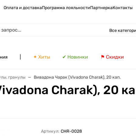
Оплата и доставка
Программа лояльности
Партнерка
Контакты
Все категор
|
✦ Хиты
✔ Новинки
⚑ Скидки
ния
улы, гранулы
Вивадона Чарак (Vivadona Charak), 20 кап.
ivadona Charak), 20 ка
Артикул:
CHR-0028