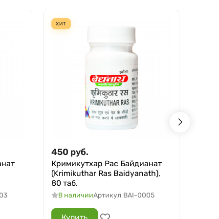
ХИТ
СКИД
450
руб.
490
анат
Кримикутхар Рас Байдианат
Прос
(Krimikuthar Ras Baidyanath),
Table
80 таб.
В н
03
В наличии
Артикул
BAI-0005
Купить
Ку