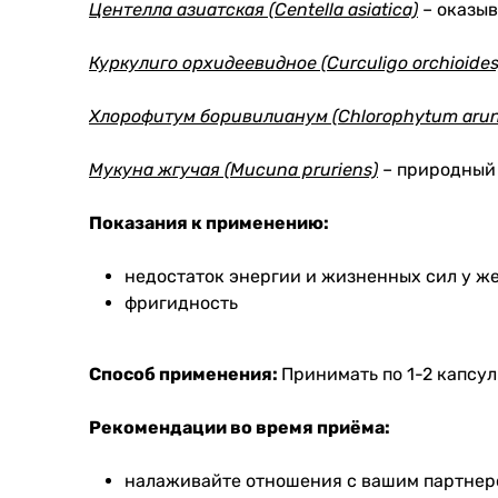
Центелла азиатская (Centella asiatica)
– оказыв
Куркулиго орхидеевидное (Curculigo orchioides
Хлорофитум боривилианум (Chlorophytum aru
Мукуна жгучая (Mucuna pruriens)
– природный 
Показания к применению:
недостаток энергии и жизненных сил у 
фригидность
Способ применения:
Принимать по 1-2 капсул
Рекомендации во время приёма:
налаживайте отношения с вашим партнером