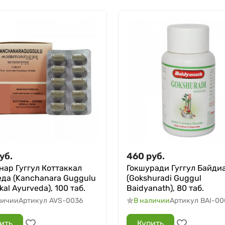
уб.
460
руб.
нар Гуггул Коттаккал
Гокшуради Гуггул Байди
да (Kanchanara Guggulu
(Gokshuradi Guggul
kal Ayurveda), 100 таб.
Baidyanath), 80 таб.
личии
Артикул
AVS-0036
В наличии
Артикул
BAI-00
ить
Купить