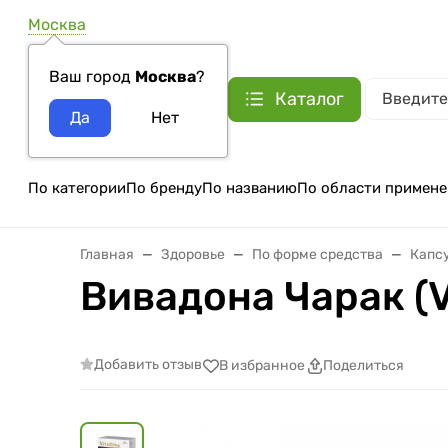
Москва
Ваш город
Москва
?
Каталог
По категории
По бренду
По названию
По области примене
Главная
Здоровье
По форме средства
Капс
Вивадона Чарак (V
Добавить отзыв
В избранное
Поделиться