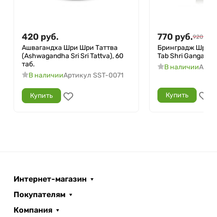
420
руб.
770
руб.
920
руб.
Ашвагандха Шри Шри Таттва
Бринградж Шри Ган
(Ashwagandha Sri Sri Tattva), 60
Tab Shri Ganga), 2
таб.
В наличии
Арти
В наличии
Артикул
SST-0071
Купить
Купить
Интернет-магазин
Покупателям
Компания