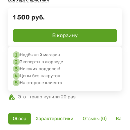
Все характеристики
1 500
руб.
В корзину
Надёжный магазин
Эксперты в аюрведе
Никаких подделок!
Цены без накруток
На стороне клиента
Этот товар купили 20 раз
Обзор
Характеристики
Отзывы (0)
Вариа