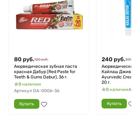
80
руб.
240
руб.
120
руб.
300
руб.
Аюрведическая зубная паста
Аюрведический к
красная Дабур (Red Paste for
Кайлаш Дживан (M
Teeth & Gums Dabur), 36 г.
Ayurvedic Cream Ka
20 г.
В наличии
В наличии
Арти
Артикул
DA-0006-36
Купить
Купить