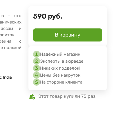
590
руб.
ала – это
анических
 ассам и
В корзину
напиток –
офеина с
же пользой
Надёжный магазин
Эксперты в аюрведе
Никаких подделок!
Цены без накруток
c India
На стороне клиента
я
Этот товар купили 75 раз