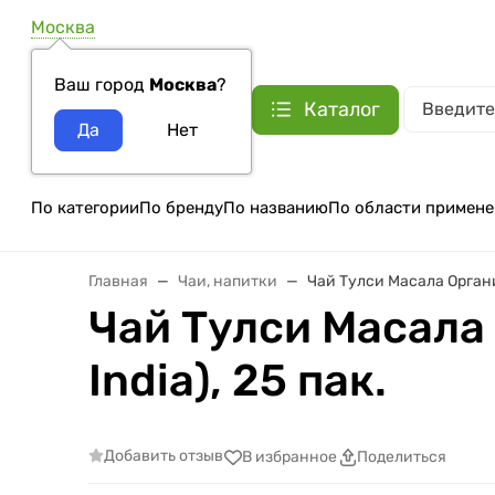
Москва
Ваш город
Москва
?
Каталог
По категории
По бренду
По названию
По области примене
Главная
Чаи, напитки
Чай Тулси Масала Органик 
Чай Тулси Масала 
India), 25 пак.
Добавить отзыв
В избранное
Поделиться