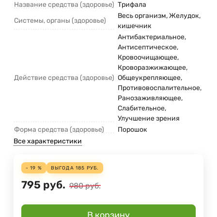
Название средства (здоровье)
Трифала
Весь организм, Желудок,
Системы, органы (здоровье)
кишечник
Антибактериальное,
Антисептическое,
Кровоочищающее,
Кроворазжижающее,
Действие средства (здоровье)
Общеукрепляющее,
Противовоспалительное,
Ранозаживляющее,
Слабительное,
Улучшение зрения
Форма средства (здоровье)
Порошок
Все характеристики
- 19 %
ВЫГОДА
185
РУБ.
795
руб.
980
руб.
В корзину