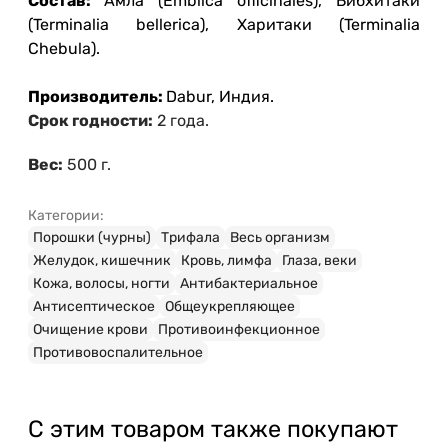
Состав:
Амла (Emblica officinales), Бибхитаки
(Terminalia bellerica), Харитаки (Terminalia
Chebula).
Производитель:
Dabur, Индия.
Срок годности:
2 года.
Вес:
500 г.
Категории:
Порошки (чурны)
Трифала
Весь организм
Желудок, кишечник
Кровь, лимфа
Глаза, веки
Кожа, волосы, ногти
Антибактериальное
Антисептическое
Общеукрепляющее
Очищение крови
Противоинфекционное
Противовоспалительное
С этим товаром также покупают