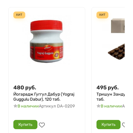
ХИТ
ХИТ
480
руб.
495
руб.
Йогарадж Гуггул Дабур (Yograj
Тришун Занду (Tri
Guggulu Dabur), 120 таб.
таб.
В наличии
Артикул
DA-0209
В наличии
Арти
Купить
Купить