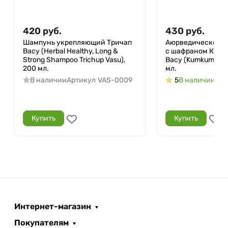
420
руб.
430
руб.
Шампунь укрепляющий Тричап
Аюрведическое м
Васу (Herbal Healthy, Long &
с шафраном Кумк
Strong Shampoo Trichup Vasu),
Васу (Kumkumadi T
200 мл.
мл.
В наличии
Артикул
VAS-0009
5
В наличии
Арт
Купить
Купить
Интернет-магазин
Покупателям