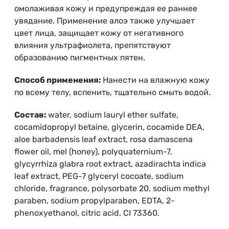
омолаживая кожу и предупреждая ее раннее
увядание. Применение алоэ также улучшает
цвет лица, защищает кожу от негативного
влияния ультрафиолета, препятствуют
образованию пигментных пятен.
Способ применения:
Нанести на влажную кожу
по всему телу, вспенить, тщательно смыть водой.
Состав:
water, sodium lauryl ether sulfate,
cocamidopropyl betaine, glycerin, cocamide DEA,
aloe barbadensis leaf extract, rosa damascena
flower oil, mel (honey), polyquaternium-7,
glycyrrhiza glabra root extract, azadirachta indica
leaf extract, PEG-7 glyceryl cocoate, sodium
chloride, fragrance, polysorbate 20, sodium methyl
paraben, sodium propylparaben, EDTA, 2-
phenoxyethanol, citric acid, CI 73360.