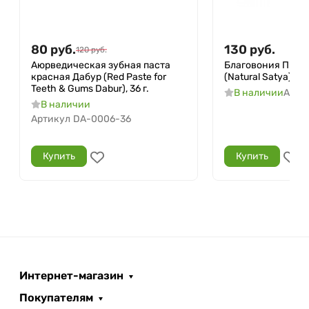
80
руб.
130
руб.
120
руб.
Аюрведическая зубная паста
Благовония Прир
красная Дабур (Red Paste for
(Natural Satya), 12
Teeth & Gums Dabur), 36 г.
В наличии
Арти
В наличии
Артикул
DA-0006-36
Купить
Купить
Интернет-магазин
Покупателям