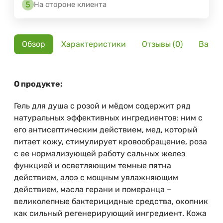
На стороне клиента
Обзор
Характеристики
Отзывы (0)
Вариа
О продукте:
Гель для душа с розой и мёдом содержит ряд
натуральных эффективных ингредиентов: ним с
его антисептическим действием, мед, который
питает кожу, стимулирует кровообращение, роза
с ее нормализующей работу сальных желез
функцией и осветляющим темные пятна
действием, алоэ с мощным увлажняющим
действием, масла герани и померанца –
великолепные бактерицидные средства, окопник
как сильный регенерирующий ингредиент. Кожа