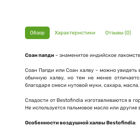
Обзор
Характеристики
Отзывы (0)
Соан папди
– знаменитое индийское лакомст
Соан Папди или Соан халву – можно увидеть 
обычную халву, но тем не менее отличает
благодаря смеси нутовой муки, сахара, масла.
Сладости от Bestofindia изготавливаются в г
Не используется пальмовое масло или другие 
Особенности воздушной халвы Bestofindia
: