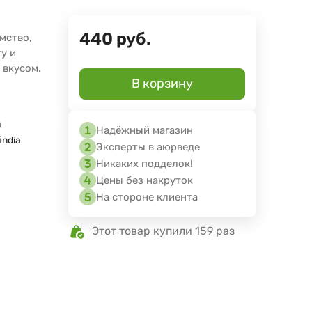
440
руб.
мство,
у и
вкусом.
В корзину
я
Надёжный магазин
india
Эксперты в аюрведе
Никаких подделок!
Цены без накруток
На стороне клиента
Этот товар купили 159 раз