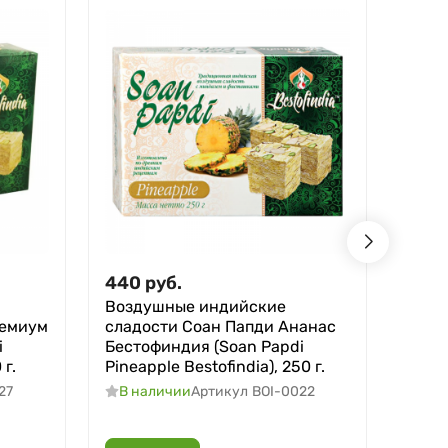
440
руб.
440
Воздушные индийские
Возд
ремиум
сладости Соан Папди Ананас
слад
i
Бестофиндия (Soan Papdi
Бест
 г.
Pineapple Bestofindia), 250 г.
Cocon
27
В наличии
Артикул
BOI-0022
В н