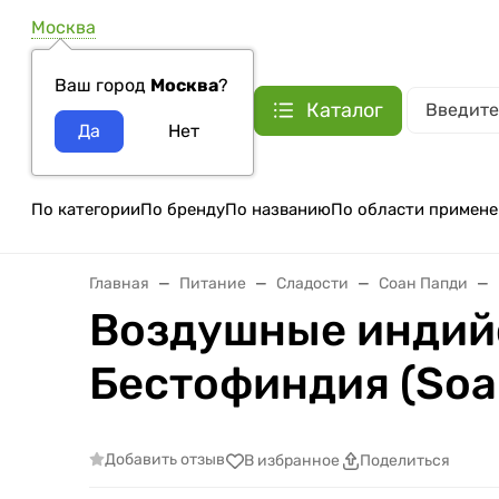
Москва
Ваш город
Москва
?
Каталог
По категории
По бренду
По названию
По области примене
Главная
Питание
Сладости
Соан Папди
Воздушные индийс
Бестофиндия (Soan 
Добавить отзыв
В избранное
Поделиться