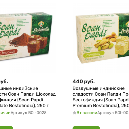
руб.
440
руб.
шные индийские
Воздушные индийские
сти Соан Папди Шоколад
сладости Соан Папди П
финдия (Soan Papdi
Бестофиндия (Soan Papd
ate Bestofindia), 250 г.
Premium Bestofindia), 250
личии
Артикул
BOI-0028
В наличии
Артикул
BOI-00