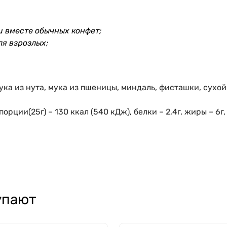
и вместе обычных конфет;
ля взрозлых;
ка из нута, мука из пшеницы, миндаль, фисташки, сухой
орции(25г) – 130 ккал (540 кДж), белки – 2,4г, жиры – 6г, 
упают