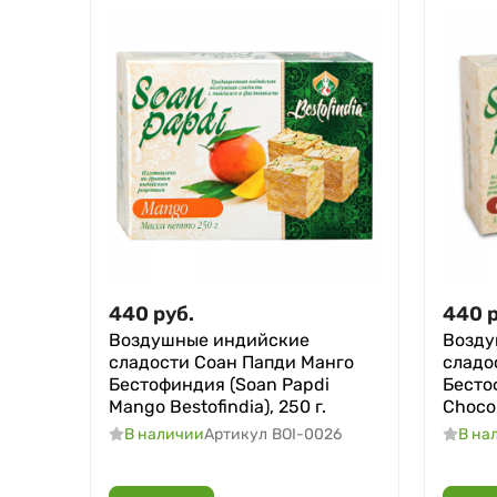
440
руб.
440
Воздушные индийские
Возду
сладости Соан Папди Манго
сладо
Бестофиндия (Soan Papdi
Бесто
Mango Bestofindia), 250 г.
Chocol
В наличии
Артикул
BOI-0026
В на