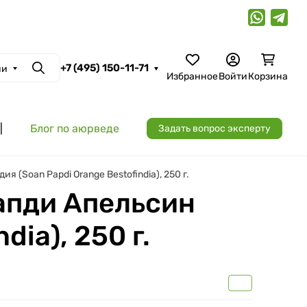
+7 (495) 150-11-71
ии
Поиск
Избранное
Войти
Корзина
|
Блог по аюрведе
Задать вопрос эксперту
(Soan Papdi Orange Bestofindia), 250 г.
апди Апельсин
ia), 250 г.