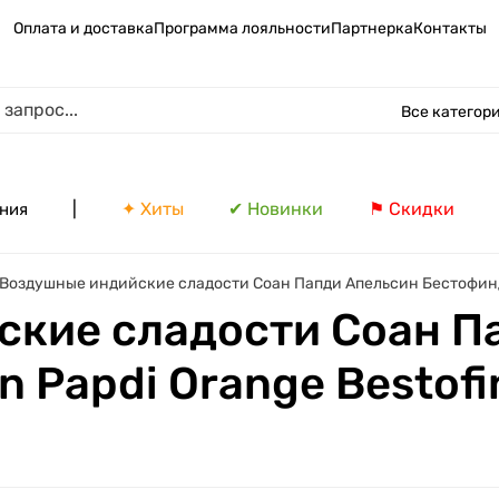
Оплата и доставка
Программа лояльности
Партнерка
Контакты
Все категор
|
✦ Хиты
✔ Новинки
⚑ Скидки
ния
Воздушные индийские сладости Соан Папди Апельсин Бестофиндия 
кие сладости Соан П
Papdi Orange Bestofind