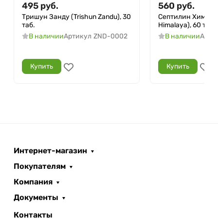
495
руб.
560
руб.
Тришун Занду (Trishun Zandu), 30
Септилин Хималая 
таб.
Himalaya), 60 таб.
В наличии
Артикул
ZND-0002
В наличии
Арти
Купить
Купить
Интернет-магазин
Покупателям
Компания
Документы
Контакты