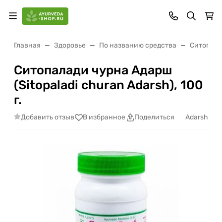
Главная
Здоровье
По названию средства
Ситопал
Ситопалади чурна Адарш
(Sitopaladi churan Adarsh), 100
г.
Добавить отзыв
Adarsh
В избранное
Поделиться