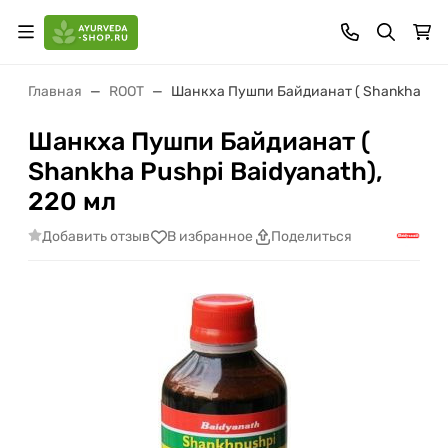
Главная
ROOT
Шанкха Пушпи Байдианат ( Shankha Push
Шанкха Пушпи Байдианат (
Shankha Pushpi Baidyanath),
220 мл
Добавить отзыв
В избранное
Поделиться