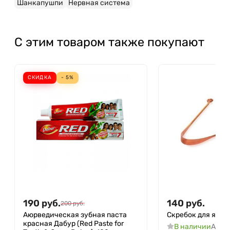
Шанкапушпи
Нервная система
С этим товаром также покупают
СКИДКА
- 5%
190
руб.
140
руб.
200
руб.
Аюрведическая зубная паста
Скребок для язык
красная Дабур (Red Paste for
В наличии
Арти