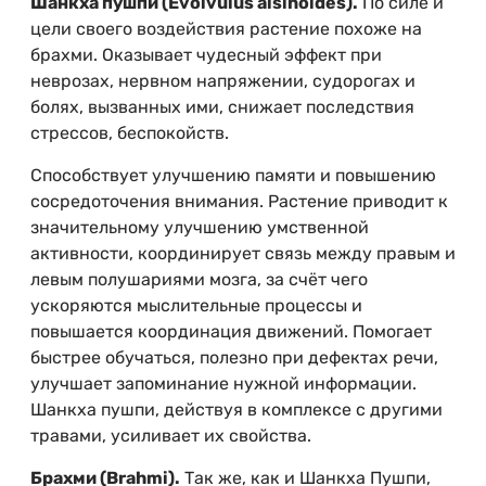
Шанкха пушпи (Evolvulus alsinoides).
По силе и
цели своего воздействия растение похоже на
брахми. Оказывает чудесный эффект при
неврозах, нервном напряжении, судорогах и
болях, вызванных ими, снижает последствия
стрессов, беспокойств.
Способствует улучшению памяти и повышению
сосредоточения внимания. Растение приводит к
значительному улучшению умственной
активности, координирует связь между правым и
левым полушариями мозга, за счёт чего
ускоряются мыслительные процессы и
повышается координация движений. Помогает
быстрее обучаться, полезно при дефектах речи,
улучшает запоминание нужной информации.
Шанкха пушпи, действуя в комплексе с другими
травами, усиливает их свойства.
Брахми (Brahmi).
Так же, как и Шанкха Пушпи,