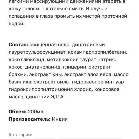
легкими массирующими движениями втереть в
кожу головы. Тщательно смыть. В случае
попадания в глаза промыть их чистой проточной
водой.
Состав:
очищенная вода, динатриевый
лауретсульфосукцинат, кокамидопропилбетаин,
коко глюкозид, метилкокоил таурат натрия,
кокос-диэтаноламид, глицерин, экстракт
брахми, экстракт хны, экстракт алоэ вера, масло
базилика, экстракт амлы, гидроксопропил гуар
гидроксипропилтримония хлорид, кокосовое
масло, динатрий ЭДТА.
Объем:
200мл.
Производитель:
Индия
Категории: