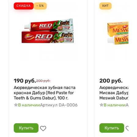
СКИДКА
- 5%
ХИТ
190
руб.
200
руб.
200
руб.
Аюрведическая зубная паста
Аюрведическая з
красная Дабур (Red Paste for
Мисвак Дабур (To
Teeth & Gums Dabur), 100 г.
Meswak Dabur), 100
В наличии
Артикул
DA-0006
В наличии
Арти
Купить
Купить