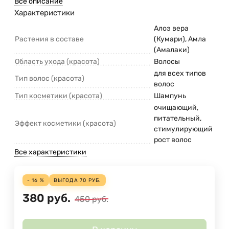
Все описание
Характеристики
Алоэ вера
Растения в составе
(Кумари), Амла
(Амалаки)
Область ухода (красота)
Волосы
для всех типов
Тип волос (красота)
волос
Тип косметики (красота)
Шампунь
очищающий,
питательный,
Эффект косметики (красота)
стимулирующий
рост волос
Все характеристики
- 16 %
ВЫГОДА
70
РУБ.
380
руб.
450
руб.