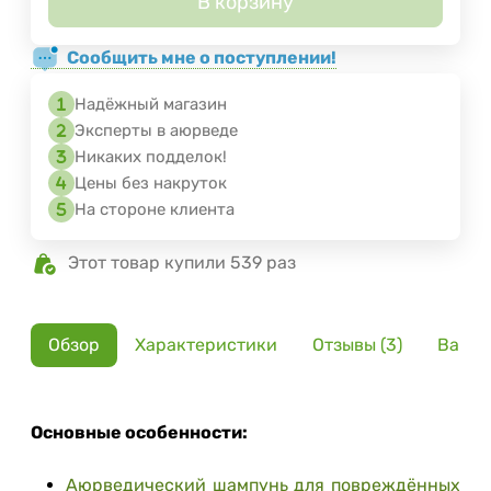
В корзину
Сообщить мне о поступлении!
Надёжный магазин
Эксперты в аюрведе
Никаких подделок!
Цены без накруток
На стороне клиента
Этот товар купили 539 раз
Обзор
Характеристики
Отзывы (3)
Вариа
Основные особенности:
Аюрведический шампунь для повреждённых