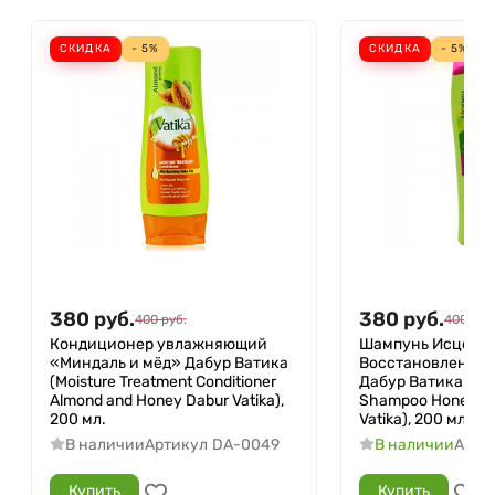
СКИДКА
- 5%
СКИДКА
- 5%
380
руб.
380
руб.
400
руб.
400
руб
Кондиционер увлажняющий
Шампунь Исцелен
«Миндаль и мёд» Дабур Ватика
Восстановление 
(Moisture Treatment Conditioner
Дабур Ватика (Rep
Almond and Honey Dabur Vatika),
Shampoo Honey an
200 мл.
Vatika), 200 мл.
В наличии
Артикул
DA-0049
В наличии
Арти
Купить
Купить