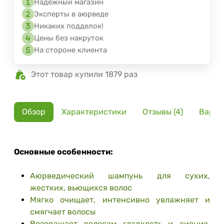
Надёжный магазин
Эксперты в аюрведе
Никаких подделок!
Цены без накруток
На стороне клиента
Этот товар купили 1879 раз
Обзор
Характеристики
Отзывы (4)
Вариа
Основные особенности:
Аюрведический шампунь для сухих,
жестких, вьющихся волос
Мягко очищает, интенсивно увлажняет и
смягчает волосы
Возвращает волосам гладкость и сияние,