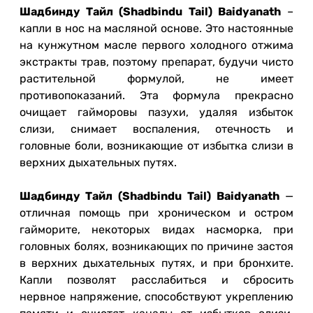
Шадбинду Тайл (Shad
b
indu Tail) Baidyanath
–
капли в нос на масляной основе. Это настоянные
на кунжутном масле первого холодного отжима
экстракты трав, поэтому препарат, будучи чисто
растительной формулой, не имеет
противопоказаний. Эта формула прекрасно
очищает гайморовы пазухи, удаляя избыток
слизи, снимает воспаления, отечность и
головные боли, возникающие от избытка слизи в
верхних дыхательных путях.
Шадбинду Тайл (Shadbindu Tail) Baidyanath
—
отличная помощь при хроническом и остром
гайморите, некоторых видах насморка, при
головных болях, возникающих по причине застоя
в верхних дыхательных путях, и при бронхите.
Капли позволят расслабиться и сбросить
нервное напряжение, способствуют укреплению