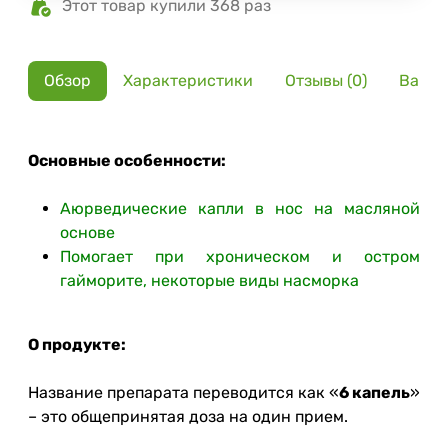
Этот товар купили 368 раз
Обзор
Характеристики
Отзывы (0)
Вариа
Основные особенности:
Аюрведические капли в нос на масляной
основе
Помогает при хроническом и остром
гайморите, некоторые виды насморка
О продукте:
Название препарата переводится как «
6 капель
»
– это общепринятая доза на один прием.