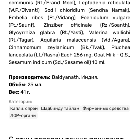
communis (Rt./Erand Mool), Leptadenia reticulata
(W.P./Jivanti), Sodii chloridium (Sendha Namak),
Embelia ribes (Ft./Vidang), Foeniculum vulgare
(Ft./Saunf), Zinziber officinale (Rz./Soanth),
Glycyrrhiza glabra (Rt./Yasti), Valerina wallichi
(Rt./Tagar), Aquilaria malaccensis (Wd./Agara),
Cinnamomum zeylanicum (Bk./Tvak), Pluchea
lanceolata (Lf./Rasna) Each 256 mg, Goat Milk - Q.S.,
Sesamum indicum (Sd./Sesame oil) 10 ml.
Производитель:
Baidyanath, Индия.
Объём
: 25 мл.
Вес:
41 г.
Категории:
Капли, спреи
Шадбинду тайлам
Фирменные средства
ЛОР-органы