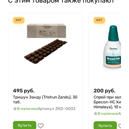
С этим товаром также покупают
ХИТ
ХИТ
495
руб.
200
руб.
Тришун Занду (Trishun Zandu), 30
Спрей при залож
таб.
Бресол-НС Химала
Himalaya), 10 мл.
В наличии
Артикул
ZND-0002
В наличии
Арти
Купить
Купить