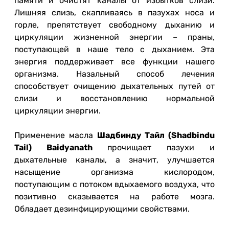
памяти и очистят каналы от избытков слизи.
Лишняя слизь, скапливаясь в пазухах носа и
горле, препятствует свободному дыханию и
циркуляции жизненной энергии – праны,
поступающей в наше тело с дыханием. Эта
энергия поддерживает все функции нашего
организма. Назальный способ лечения
способствует очищению дыхательных путей от
слизи и восстановлению нормальной
циркуляции энергии.
Применение масла
Шадбинду Тайл (Shad
b
indu
Tail) Baidyanath
прочищает пазухи и
дыхательные каналы, а значит, улучшается
насыщение организма кислородом,
поступающим с потоком вдыхаемого воздуха, что
позитивно сказывается на работе мозга.
Обладает дезинфицирующими свойствами.