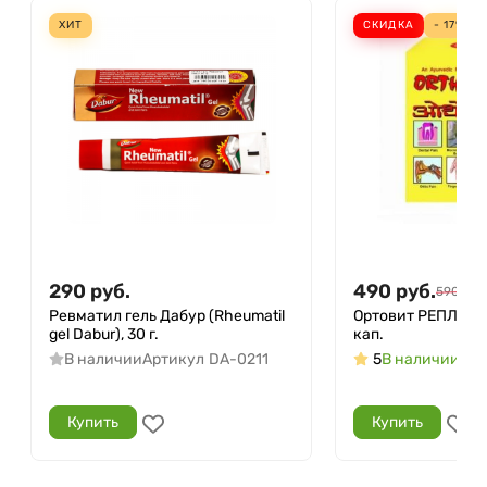
ХИТ
СКИДКА
- 17%
290
руб.
490
руб.
590
руб.
Ревматил гель Дабур (Rheumatil
Ортовит РЕПЛ (Ort
gel Dabur), 30 г.
кап.
В наличии
Артикул
DA-0211
5
В наличии
Арт
Купить
Купить