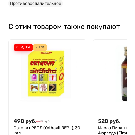
Противовоспалительное
С этим товаром также покупают
СКИДКА
- 17%
490
руб.
520
руб.
590
руб.
Ортовит РЕПЛ (Orthovit REPL), 30
Масло Пирант Ма
кап.
Аюрведа (Pirant oi