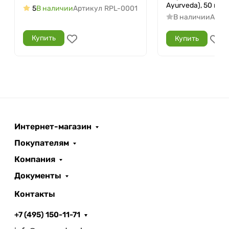
Ayurveda), 50 мл.
5
В наличии
Артикул
RPL-0001
В наличии
Арти
Купить
Купить
Интернет-магазин
Покупателям
Компания
Документы
Контакты
+7 (495) 150-11-71