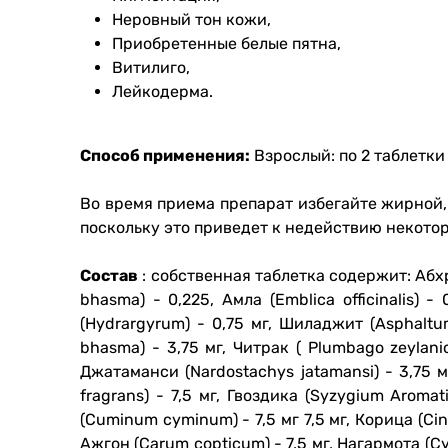
Неровный тон кожи,
Приобретенные белые пятна,
Витилиго,
Лейкодерма.
Способ применения:
Взрослый: по 2 таблетки 
Во время приема препарат избегайте жирной,
поскольку это приведет к недействию некото
Состав
: собственная таблетка содержит: Абхра
bhasma) - 0,225, Амла (Emblica officinalis) - 
(Hydrargyrum) - 0,75 мг, Шиладжит (Asphaltu
bhasma) - 3,75 мг, Читрак ( Plumbago zeylanic
Джатаманси (Nardostachys jatamansi) - 3,75 мг
fragrans) - 7,5 мг, Гвоздика (Syzygium Aromat
(Cuminum cyminum) - 7,5 мг 7,5 мг, Корица (Cin
Ажгон (Carum copticum) - 7,5 мг, Нагармота (Cy