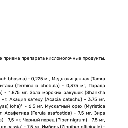
ле приема препарата кисломолочные продукты,
Lauh bhasma) - 0,225 мг, Медь очищенная (Tamra
аритаки (Terminalia chebula) - 0,375 мг, Парада
a) - 1,875 мг, Зола морских ракушек (Shankha
 мг, Акация катеху (Acacia catechu) - 3,75 мг,
as) loha)* - 6,5 мг, Мускатный орех (Myristica
, Асафетида (Ferula asafoetida) - 7,5 мг, Зира
- 7,5 мг, Черный перец (Piper nigrum) - 7,5 мг,
assia) - 7,5 мг, Имбирь (Zingiber officinale) -