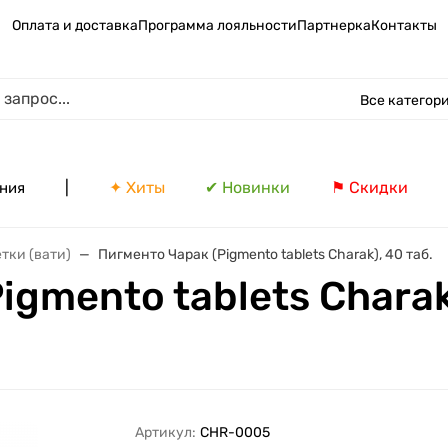
Оплата и доставка
Программа лояльности
Партнерка
Контакты
Все категор
|
✦ Хиты
✔ Новинки
⚑ Скидки
ния
тки (вати)
Пигменто Чарак (Pigmento tablets Charak), 40 таб.
gmento tablets Charak)
Артикул:
CHR-0005