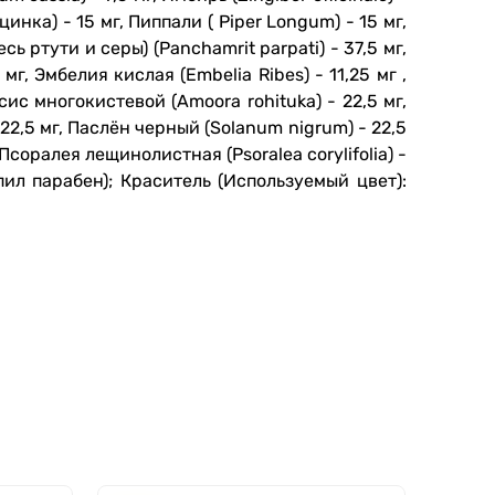
 цинка) - 15 мг, Пиппали ( Piper Longum) - 15 мг,
ь ртути и серы) (Panchamrit parpati) - 37,5 мг,
5 мг, Эмбелия кислая (Embelia Ribes) - 11,25 мг ,
иксис многокистевой (Amoora rohituka) - 22,5 мг,
 - 22,5 мг, Паслён черный (Solanum nigrum) - 22,5
Псоралея лещинолистная (Psoralea corylifolia) -
пил парабен);
Краситель (Используемый цвет):