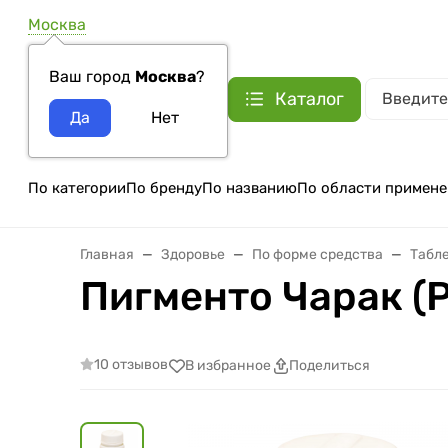
Москва
Ваш город
Москва
?
Каталог
По категории
По бренду
По названию
По области примене
Главная
Здоровье
По форме средства
Табле
Пигменто Чарак (Pi
10 отзывов
В избранное
Поделиться