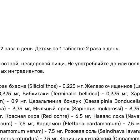
2 раза в день.
Детям: по 1 таблетке 2 раза в день.
 острой, нездоровой пищи.
Не употребляйте до или пос
рых ингредиентов.
к бхасма (Siliciolithos) - 0,225 мг, Железо очищенное (
0,375 мг, Бибхитаки (Terminalia bellirica) - 0,375 мг, Х
m) - 0,9 мг, Цезальпиния бондук (Caesalpinia Bonducell
a) - 3,75 мг, Мыльный орех (Sapindus mukorossi) - 3,75
, Красная охра (Red ochre) - 6,5 мг, Наваяс лоха (Navay
icum) - 7,5 мг, Кардамон (Elettaria cardamomum) - 7,5 мг
namomum verum) - 7,5 мг, Розовая соль (Saindhava lavana) 
perus rotundus) - 7,5 мг, Коричник китайский (Cinnamomum c