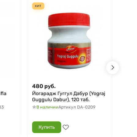
ХИТ
ХИТ
480
руб.
495
fla
Йогарадж Гуггул Дабур (Yograj
Тришу
Guggulu Dabur), 120 таб.
30 та
03
В наличии
Артикул
DA-0209
В н
Купить
Ку