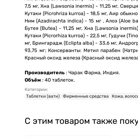
7,5 мг, Хна (Lawsonia inermis) - 11,25 мг, Сверц
Кутаки (Picrohriza kurroa) - 18,5 мг, Аир обык
Ним (Azadirachta indica) - 15 мг , Алоэ (Aloe ba
Бутея (Butea) - 11,25 мг, Хна (Lawsonia inermis
Кутаки (Picrorhiza kurroa) - 22,5 мг, Гудучи (Ti
мг, Брингарадж (Eclipta alba) - 33,6 мг, Андро
93,75 мг;
Консерванты: Метил парабен (Натри
Красный оксид железа (Красный оксид железа
Производитель
: Чарак Фарма, Индия.
Объём
: 40 таблеток.
Категории:
Таблетки (вати)
Фирменные средства
Кожа, волос
С этим товаром также пок