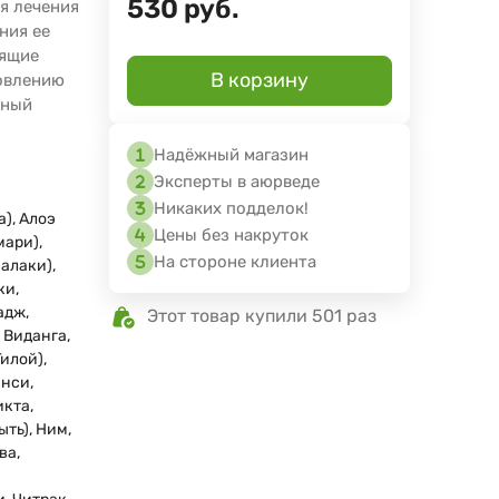
530
руб.
я лечения
ния ее
дящие
В корзину
новлению
дный
Надёжный магазин
Эксперты в аюрведе
Никаких подделок!
а), Алоэ
Цены без накруток
мари),
На стороне клиента
алаки),
ки,
адж,
Этот товар купили 501 раз
 Виданга,
Гилой),
нси,
кта,
ыть), Ним,
ва,