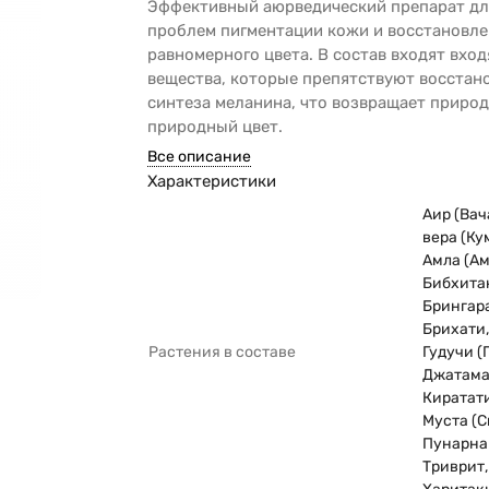
Эффективный аюрведический препарат дл
проблем пигментации кожи и восстановле
равномерного цвета. В состав входят вхо
вещества, которые препятствуют восста
синтеза меланина, что возвращает приро
природный цвет.
Все описание
Характеристики
Аир (Вач
вера (Ку
Амла (Ам
Бибхита
Брингар
Брихати,
Растения в составе
Гудучи (
Джатама
Киратати
Муста (С
Пунарна
Триврит,