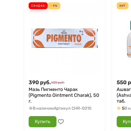
СКИДКА
- 9%
ХИТ
390
руб.
550
р
430
руб.
Мазь Пигменто Чарак
Ашваг
(Pigmento Ointment Charak), 50
(Ashv
г.
таб.
В наличии
Артикул
CHR-0010
5
В 
Купить
Куп