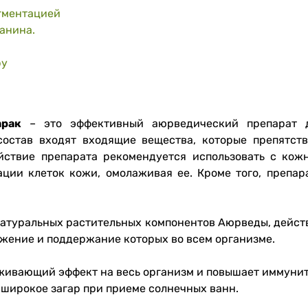
гментацией
анина.
ру
арак
– это эффективный аюрведический препарат 
состав входят входящие вещества, которые препятст
йствие препарата рекомендуется использовать с кож
ации клеток кожи, омолаживая ее.
Кроме того, препа
натуральных растительных компонентов Аюрведы, дейст
ожение и поддержание которых во всем организме.
живающий эффект на весь организм и повышает иммунит
 широкое загар при приеме солнечных ванн.