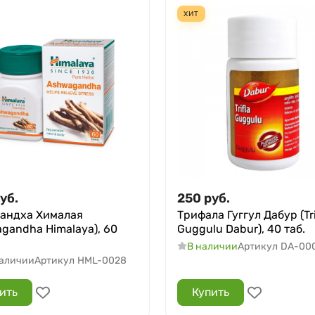
ХИТ
уб.
250
руб.
андха Хималая
Трифала Гуггул Дабур (Tri
agandha Himalaya), 60
Guggulu Dabur), 40 таб.
В наличии
Артикул
DA-00
наличии
Артикул
HML-0028
ить
Купить