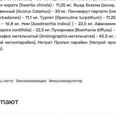
ия чирата (Swertia chirata) - 11,25 мг, Яшад бхасма (оксид
новенный (Acorus Calamus) - 30 мг, Панчамрут парпати (смес
rbadensis) - 11,1 мг, Турпет (Operculina turpethum) - 11,2
) - 16,8 мг, Ним (Azadirachta indica) ) - 22,5 мг, Афанам
nospora cordifolia) - 22,5 мг, Пунарнава (Boerhavia diffusa)
графис метельчатый (Andrographis метельчатая) - 45,5 мг, 
й метилпарабен), Нитрат Пропил парабен (Натрий про
).
ы, ногти
Омолаживающее
Иммуномодулятор
упают