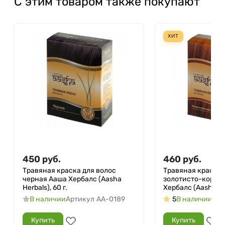
С этим товаром также покупают
ХИТ
450
руб.
460
руб.
Травяная краска для волос
Травяная краска 
черная Ааша Хербалс (Aasha
золотисто-корич
Herbals), 60 г.
Хербалс (Aasha Her
В наличии
Артикул
AA-0189
5
В наличии
Арт
Купить
Купить