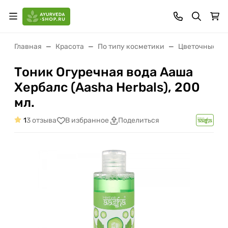
Главная
Красота
По типу косметики
Цветочные во
Тоник Огуречная вода Ааша
Хербалс (Aasha Herbals), 200
мл.
1
3 отзыва
В избранное
Поделиться