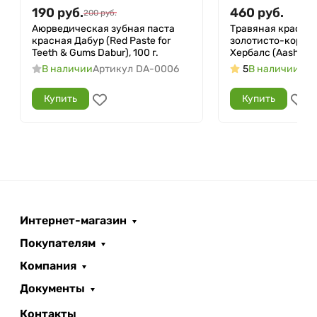
190
руб.
460
руб.
200
руб.
Аюрведическая зубная паста
Травяная краска 
красная Дабур (Red Paste for
золотисто-корич
Teeth & Gums Dabur), 100 г.
Хербалс (Aasha Her
В наличии
Артикул
DA-0006
5
В наличии
Арт
Купить
Купить
Интернет-магазин
Покупателям
Компания
Документы
Контакты