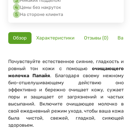
Никаких подделок!
Цены без накруток
На стороне клиента
Обзор
Характеристики
Отзывы (0)
Вариа
Почувствуйте естественное сияние, гладкость и
ровный тон кожи с помощью
очищающего
молочка Папайя
. Благодаря своему нежному
био-отшелушивающему действию оно
эффективно и бережно очищает кожу, сужает
поры и защищает от загрязнений и частых
высыпаний. Включите очищающее молочко в
свой ежедневный режим ухода, чтобы ваша кожа
была чистой, свежей, гладкой, сияющей
здоровьем.