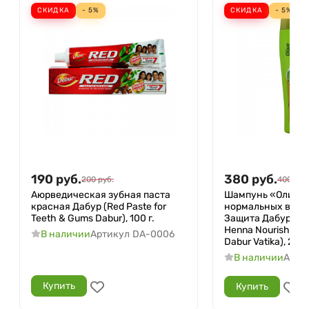
СКИДКА
- 5%
СКИДКА
- 5%
190
руб.
380
руб.
200
руб.
400
руб
Аюрведическая зубная паста
Шампунь «Олива 
красная Дабур (Red Paste for
нормальных воло
Teeth & Gums Dabur), 100 г.
Защита Дабур Вати
Henna Nourish & P
В наличии
Артикул
DA-0006
Dabur Vatika), 200
В наличии
Арти
Купить
Купить