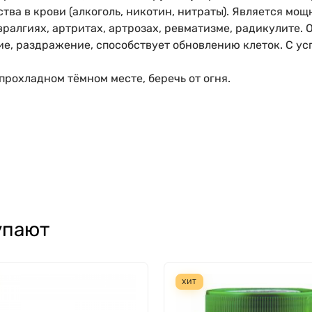
тва в крови (алкоголь, никотин, нитраты). Является м
алгиях, артритах, артрозах, ревматизме, радикулите. 
е, раздражение, способствует обновлению клеток. С ус
прохладном тёмном месте, беречь от огня.
упают
ХИТ