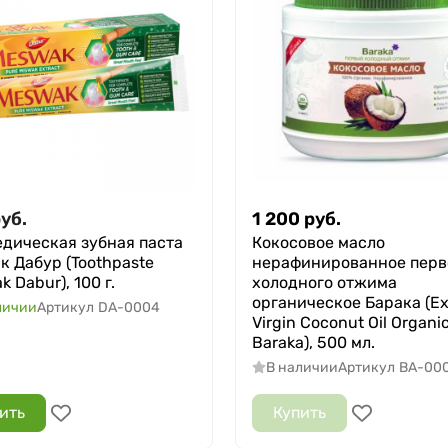
уб.
1 200
руб.
дическая зубная паста
Кокосовое масло
к Дабур (Toothpaste
нерафинированное перв
 Dabur), 100 г.
холодного отжима
органическое Барака (Ex
личии
Артикул
DA-0004
Virgin Coconut Oil Organi
Baraka), 500 мл.
В наличии
Артикул
BA-00
ить
Купить