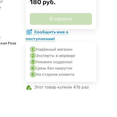
180
руб.
ет
и
В корзину
Сообщить мне о
я
поступлении!
кая Роза
Надёжный магазин
Эксперты в аюрведе
Никаких подделок!
Цены без накруток
На стороне клиента
Этот товар купили 476 раз