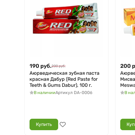
190
руб.
200
р
200
руб.
Аюрведическая зубная паста
Аюрве
красная Дабур (Red Paste for
Мисва
Teeth & Gums Dabur), 100 г.
Meswak
В наличии
Артикул
DA-0006
В на
Купить
Куп