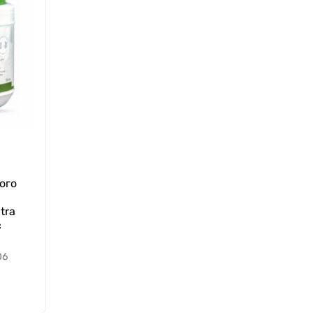
ого
tra
c
06