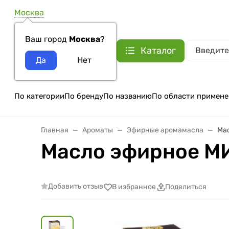
Москва
Ваш город
Москва
?
Каталог
По категории
По бренду
По названию
По области примене
Главная
Ароматы
Эфирные аромамасла
Ма
Масло эфирное МИ
Добавить отзыв
В избранное
Поделиться