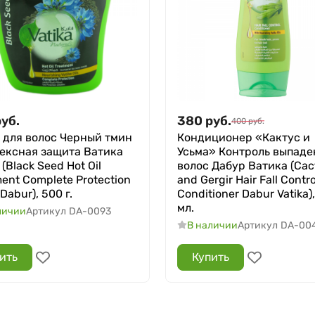
руб.
380
руб.
400
руб.
 для волос Черный тмин
Кондиционер «Кактус и
ексная защита Ватика
Усьма» Контроль выпаде
(Black Seed Hot Oil
волос Дабур Ватика (Cac
ent Complete Protection
and Gergir Hair Fall Contro
 Dabur), 500 г.
Conditioner Dabur Vatika)
мл.
личии
Артикул
DA-0093
В наличии
Артикул
DA-00
ить
Купить