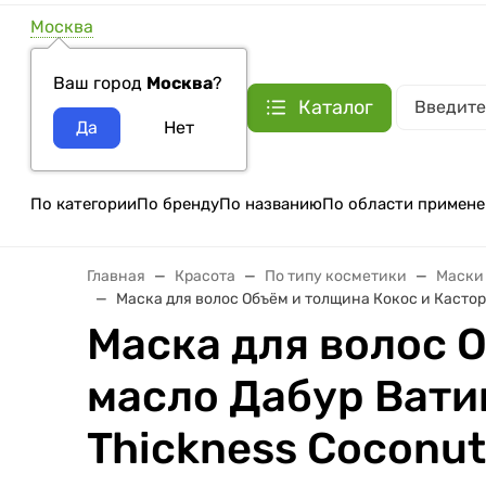
Москва
Ваш город
Москва
?
Каталог
По категории
По бренду
По названию
По области примене
Главная
Красота
По типу косметики
Маски
Маска для волос Объём и толщина Кокос и Касторов
Маска для волос 
масло Дабур Ватик
Thickness Coconut