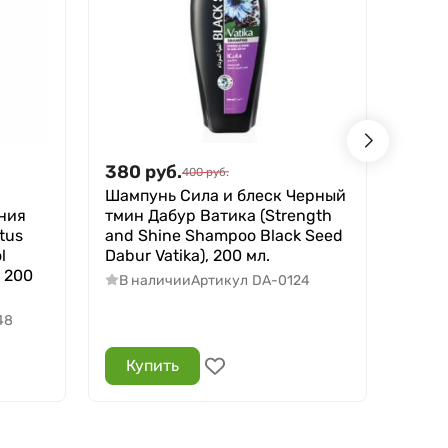
380
руб.
800
400
руб.
Шампунь Сила и блеск Черный
Маск
ния
тмин Дабур Ватика (Strength
рост
tus
and Shine Shampoo Black Seed
(Garl
l
Dabur Vatika), 200 мл.
Dabur
, 200
В наличии
Артикул
DA-0124
В н
48
Купить
Ку