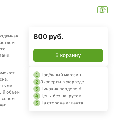
800
руб.
озданная
ойством
его
В корзину
тами,
.
оможет
Надёжный магазин
ска,
Эксперты в аюрведе
стыми.
Никаких подделок!
ный объем
Цены без накруток
дневном
На стороне клиента
яет