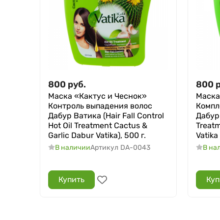
800
руб.
800
Маска «Кактус и Чеснок»
Маска
Контроль выпадения волос
Компл
Дабур Ватика (Hair Fall Control
Дабур 
Hot Oil Treatment Cactus &
Treatm
Garlic Dabur Vatika), 500 г.
Vatika
В наличии
Артикул
DA-0043
В на
Купить
Куп