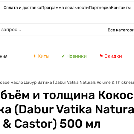
Оплата и доставка
Программа лояльности
Партнерка
Контакты
Все категор
|
✦ Хиты
✔ Новинки
⚑ Скидки
ния
ое масло Дабур Ватика (Dabur Vatika Naturals Volume & Thickness
Объём и толщина Кокос
а (Dabur Vatika Natura
 & Castor) 500 мл