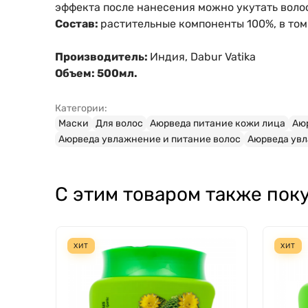
эффекта после нанесения можно укутать волос
Состав:
растительные компоненты 100%, в том
Производитель:
Индия, Dabur Vatika
Объем: 500мл.
Категории:
Маски
Для волос
Аюрведа питание кожи лица
Аю
Аюрведа увлажнение и питание волос
Аюрведа увл
С этим товаром также пок
ХИТ
ХИТ