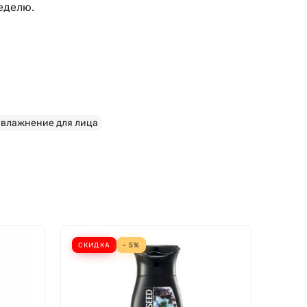
еделю.
увлажнение для лица
СКИДКА
- 5%