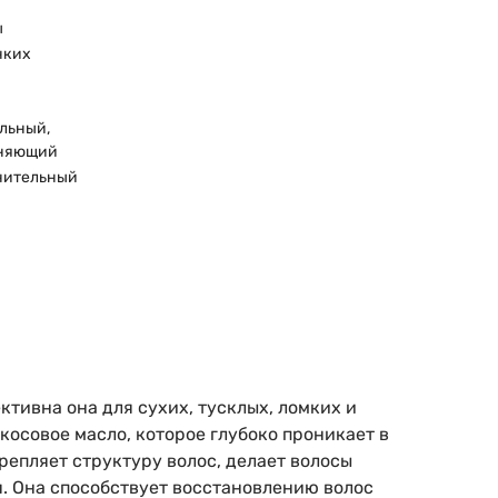
ы
нких
льный,
няющий
нительный
ктивна она для сухих, тусклых, ломких и
косовое масло, которое глубоко проникает в
репляет структуру волос, делает волосы
я. Она способствует восстановлению волос