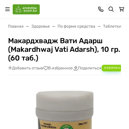
Главная
Здоровье
По форме средства
Таблетки (ва
Макардхвадж Вати Адарш
(Makardhwaj Vati Adarsh), 10 гр.
(60 таб.)
Добавить отзыв
Ad
В избранное
Поделиться
НОВИНКА