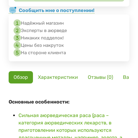
Сообщить мне о поступлении!
Надёжный магазин
Эксперты в аюрведе
Никаких подделок!
Цены без накруток
На стороне клиента
Обзор
Характеристики
Отзывы (0)
Вариа
Основные особенности:
Сильная аюрведическая раса (раса –
категория аюрведических лекарств, в
приготовлении которых используются
драгоценные металлы, например, золото, а