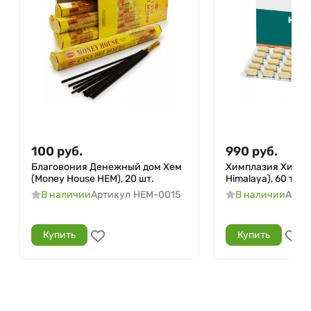
100
руб.
990
руб.
Благовония Денежный дом Хем
Химплазия Химала
(Money House HEM), 20 шт.
Himalaya), 60 таб.
В наличии
Артикул
HEM-0015
В наличии
Арти
Купить
Купить